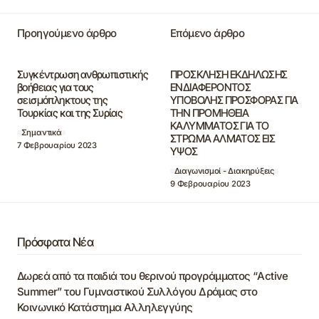
Προηγούμενο άρθρο
Επόμενο άρθρο
Συγκέντρωση ανθρωπιστικής
ΠΡΟΣΚΛΗΣΗ ΕΚΔΗΛΩΣΗΣ
βοήθειας για τους
ΕΝΔΙΑΦΕΡΟΝΤΟΣ
σεισμόπληκτους της
ΥΠΟΒΟΛΗΣ ΠΡΟΣΦΟΡΑΣ ΓΙΑ
Τουρκίας και της Συρίας
ΤΗΝ ΠΡΟΜΗΘΕΙΑ
ΚΑΛΥΜΜΑΤΟΣ ΓΙΑ ΤΟ
Σημαντικά
ΣΤΡΩΜΑ ΑΛΜΑΤΟΣ ΕΙΣ
7 Φεβρουαρίου 2023
ΥΨΟΣ
Διαγωνισμοί - Διακηρύξεις
9 Φεβρουαρίου 2023
Πρόσφατα Νέα
Δωρεά από τα παιδιά του θερινού προγράμματος “Active
Summer” του Γυμναστικού Συλλόγου Δράμας στο
Κοινωνικό Κατάστημα Αλληλεγγύης