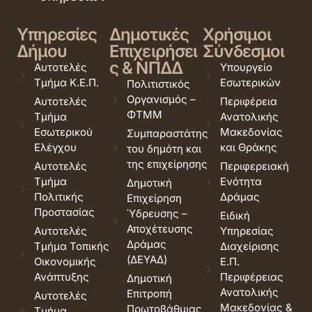
Υπηρεσίες
Δημοτικές
Χρήσιμοι
Δήμου
Επιχειρήσει
Σύνδεσμοι
ς & ΝΠΔΔ
Αυτοτελές
Υπουργείο
Τμήμα Κ.Ε.Π.
Εσωτερικών
Πολιτιστικός
Οργανισμός –
Αυτοτελές
Περιφέρεια
ΦΤΜΜ
Τμήμα
Ανατολικής
Εσωτερικού
Μακεδονίας
Συμπαραστάτης
Ελέγχου
και Θράκης
του δημότη και
της επιχείρησης
Αυτοτελές
Περιφερειακή
Τμήμα
Ενότητα
Δημοτική
Πολιτικής
Δράμας
Επιχείρηση
Προστασίας
Ύδρευσης –
Ειδική
Αποχέτευσης
Αυτοτελές
Υπηρεσίας
Δράμας
Τμήμα Τοπικής
Διαχείρισης
(ΔΕΥΑΔ)
Οικονομικής
Ε.Π.
Ανάπτυξης
Περιφέρειας
Δημοτική
Ανατολικής
Επιτροπή
Αυτοτελές
Μακεδονίας &
Πρωτοβάθμιας
Τμήμα