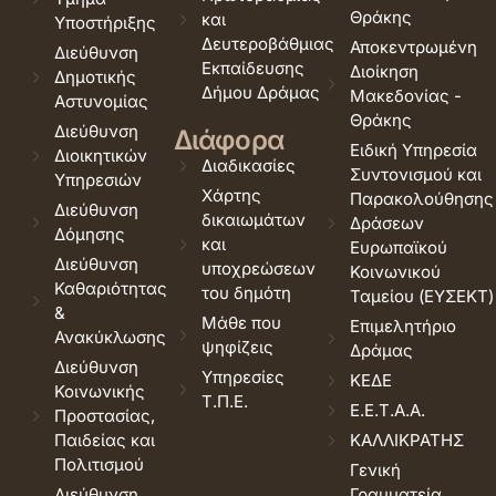
Θράκης
και
Υποστήριξης
Δευτεροβάθμιας
Αποκεντρωμένη
Διεύθυνση
Εκπαίδευσης
Διοίκηση
Δημοτικής
Δήμου Δράμας
Μακεδονίας -
Αστυνομίας
Θράκης
Διεύθυνση
Διάφορα
Ειδική Υπηρεσία
Διοικητικών
Διαδικασίες
Συντονισμού και
Υπηρεσιών
Χάρτης
Παρακολούθησης
Διεύθυνση
δικαιωμάτων
Δράσεων
Δόμησης
και
Ευρωπαϊκού
Διεύθυνση
υποχρεώσεων
Κοινωνικού
Καθαριότητας
του δημότη
Ταμείου (ΕΥΣΕΚΤ)
&
Μάθε που
Επιμελητήριο
Ανακύκλωσης
ψηφίζεις
Δράμας
Διεύθυνση
Υπηρεσίες
ΚΕΔΕ
Κοινωνικής
Τ.Π.Ε.
Ε.Ε.Τ.Α.Α.
Προστασίας,
Παιδείας και
ΚΑΛΛΙΚΡΑΤΗΣ
Πολιτισμού
Γενική
Διεύθυνση
Γραμματεία