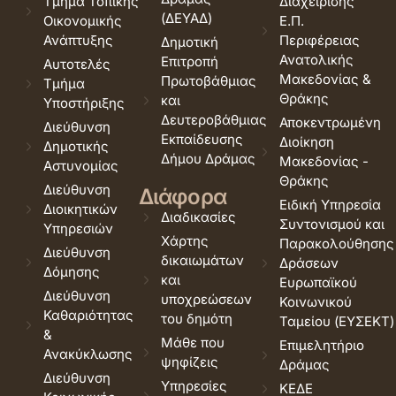
Τμήμα Τοπικής
Διαχείρισης
(ΔΕΥΑΔ)
Οικονομικής
Ε.Π.
Ανάπτυξης
Περιφέρειας
Δημοτική
Ανατολικής
Επιτροπή
Αυτοτελές
Μακεδονίας &
Πρωτοβάθμιας
Τμήμα
Θράκης
και
Υποστήριξης
Δευτεροβάθμιας
Αποκεντρωμένη
Διεύθυνση
Εκπαίδευσης
Διοίκηση
Δημοτικής
Δήμου Δράμας
Μακεδονίας -
Αστυνομίας
Θράκης
Διεύθυνση
Διάφορα
Ειδική Υπηρεσία
Διοικητικών
Διαδικασίες
Συντονισμού και
Υπηρεσιών
Χάρτης
Παρακολούθησης
Διεύθυνση
δικαιωμάτων
Δράσεων
Δόμησης
και
Ευρωπαϊκού
Διεύθυνση
υποχρεώσεων
Κοινωνικού
Καθαριότητας
του δημότη
Ταμείου (ΕΥΣΕΚΤ)
&
Μάθε που
Επιμελητήριο
Ανακύκλωσης
ψηφίζεις
Δράμας
Διεύθυνση
Υπηρεσίες
ΚΕΔΕ