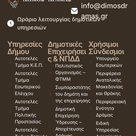
info@dimosdr
amas.gr
Ωράριο λειτουργίας δημοτικών
υπηρεσιών
Υπηρεσίες
Δημοτικές
Χρήσιμοι
Δήμου
Επιχειρήσει
Σύνδεσμοι
ς & ΝΠΔΔ
Αυτοτελές
Υπουργείο
Τμήμα Κ.Ε.Π.
Εσωτερικών
Πολιτιστικός
Οργανισμός –
Αυτοτελές
Περιφέρεια
ΦΤΜΜ
Τμήμα
Ανατολικής
Εσωτερικού
Μακεδονίας
Συμπαραστάτης
Ελέγχου
και Θράκης
του δημότη και
της επιχείρησης
Αυτοτελές
Περιφερειακή
Τμήμα
Ενότητα
Δημοτική
Πολιτικής
Δράμας
Επιχείρηση
Προστασίας
Ύδρευσης –
Ειδική
Αποχέτευσης
Αυτοτελές
Υπηρεσίας
Δράμας