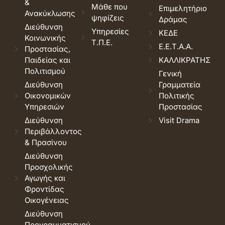
&
Μάθε που
Επιμελητήριο
Ανακύκλωσης
ψηφίζεις
Δράμας
Διεύθυνση
Υπηρεσίες
ΚΕΔΕ
Κοινωνικής
Τ.Π.Ε.
Ε.Ε.Τ.Α.Α.
Προστασίας,
Παιδείας και
ΚΑΛΛΙΚΡΑΤΗΣ
Πολιτισμού
Γενική
Διεύθυνση
Γραμματεία
Οικονομικών
Πολιτικής
Υπηρεσιών
Προστασίας
Διεύθυνση
Visit Drama
Περιβάλλοντος
& Πρασίνου
Διεύθυνση
Προσχολικής
Αγωγής και
Φροντίδας
Οικογένειας
Διεύθυνση
Προγραμματισμού,