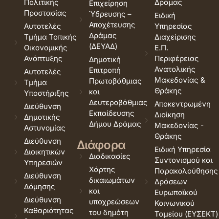
Πολιτικής
Δράμας
Επιχείρηση
Προστασίας
Ύδρευσης –
Ειδική
Αποχέτευσης
Αυτοτελές
Υπηρεσίας
Δράμας
Τμήμα Τοπικής
Διαχείρισης
(ΔΕΥΑΔ)
Οικονομικής
Ε.Π.
Ανάπτυξης
Περιφέρειας
Δημοτική
Ανατολικής
Επιτροπή
Αυτοτελές
Μακεδονίας &
Πρωτοβάθμιας
Τμήμα
Θράκης
και
Υποστήριξης
Δευτεροβάθμιας
Αποκεντρωμένη
Διεύθυνση
Εκπαίδευσης
Διοίκηση
Δημοτικής
Δήμου Δράμας
Μακεδονίας -
Αστυνομίας
Θράκης
Διεύθυνση
Διάφορα
Ειδική Υπηρεσία
Διοικητικών
Διαδικασίες
Συντονισμού και
Υπηρεσιών
Χάρτης
Παρακολούθησης
Διεύθυνση
δικαιωμάτων
Δράσεων
Δόμησης
και
Ευρωπαϊκού
Διεύθυνση
υποχρεώσεων
Κοινωνικού
Καθαριότητας
του δημότη
Ταμείου (ΕΥΣΕΚΤ)