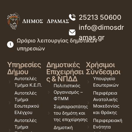
25213 50600
info@dimosdr
amas.gr
Ωράριο λειτουργίας δημοτικών
υπηρεσιών
Υπηρεσίες
Δημοτικές
Χρήσιμοι
Δήμου
Επιχειρήσει
Σύνδεσμοι
ς & ΝΠΔΔ
Αυτοτελές
Υπουργείο
Τμήμα Κ.Ε.Π.
Εσωτερικών
Πολιτιστικός
Οργανισμός –
Αυτοτελές
Περιφέρεια
ΦΤΜΜ
Τμήμα
Ανατολικής
Εσωτερικού
Μακεδονίας
Συμπαραστάτης
Ελέγχου
και Θράκης
του δημότη και
της επιχείρησης
Αυτοτελές
Περιφερειακή
Τμήμα
Ενότητα
Δημοτική