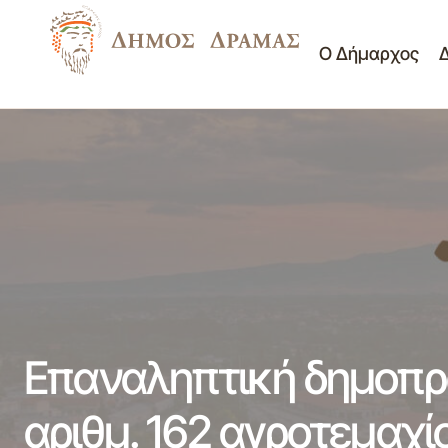
Ο Δήμαρχος
Επαναληπτική δημοπρασία εκμίσθωσης
Διαγωνισμοί -
του αριθμ. 156/1 αγροτεμαχίου αγροτικού
Διακηρύξεις
κλήρου Τ.Κ. Μικροχωρίου.
Επαναληπτική δημοπρ
αριθμ. 162 αγροτεμαχί