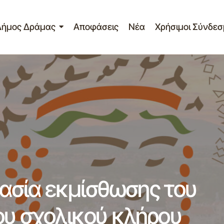
Δήμος Δράμας
Αποφάσεις
Νέα
Χρήσιμοι Σύνδεσ
Επαναληπτική δημοπρασία εκμίσθωσης του αριθμ. 162 αγρ
σχολικού κλήρου Τ.Κ. Μικροχωρίου.
ασία εκμίσθωσης του
ου σχολικού κλήρου