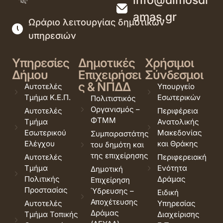
info@dimosdr
amas.gr
Ωράριο λειτουργίας δημοτικών
υπηρεσιών
Υπηρεσίες
Δημοτικές
Χρήσιμοι
Δήμου
Επιχειρήσει
Σύνδεσμοι
ς & ΝΠΔΔ
Αυτοτελές
Υπουργείο
Τμήμα Κ.Ε.Π.
Εσωτερικών
Πολιτιστικός
Οργανισμός –
Αυτοτελές
Περιφέρεια
ΦΤΜΜ
Τμήμα
Ανατολικής
Εσωτερικού
Μακεδονίας
Συμπαραστάτης
Ελέγχου
και Θράκης
του δημότη και
της επιχείρησης
Αυτοτελές
Περιφερειακή
Τμήμα
Ενότητα
Δημοτική
Πολιτικής
Δράμας
Επιχείρηση
Προστασίας
Ύδρευσης –
Ειδική
Αποχέτευσης
Αυτοτελές
Υπηρεσίας
Δράμας
Τμήμα Τοπικής
Διαχείρισης