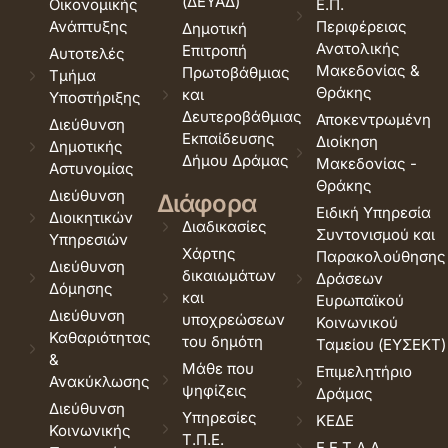
(ΔΕΥΑΔ)
Οικονομικής
Ε.Π.
Ανάπτυξης
Περιφέρειας
Δημοτική
Ανατολικής
Επιτροπή
Αυτοτελές
Μακεδονίας &
Πρωτοβάθμιας
Τμήμα
Θράκης
και
Υποστήριξης
Δευτεροβάθμιας
Αποκεντρωμένη
Διεύθυνση
Εκπαίδευσης
Διοίκηση
Δημοτικής
Δήμου Δράμας
Μακεδονίας -
Αστυνομίας
Θράκης
Διεύθυνση
Διάφορα
Ειδική Υπηρεσία
Διοικητικών
Διαδικασίες
Συντονισμού και
Υπηρεσιών
Χάρτης
Παρακολούθησης
Διεύθυνση
δικαιωμάτων
Δράσεων
Δόμησης
και
Ευρωπαϊκού
Διεύθυνση
υποχρεώσεων
Κοινωνικού
Καθαριότητας
του δημότη
Ταμείου (ΕΥΣΕΚΤ)
&
Μάθε που
Επιμελητήριο
Ανακύκλωσης
ψηφίζεις
Δράμας
Διεύθυνση
Υπηρεσίες
ΚΕΔΕ
Κοινωνικής
Τ.Π.Ε.
Ε.Ε.Τ.Α.Α.