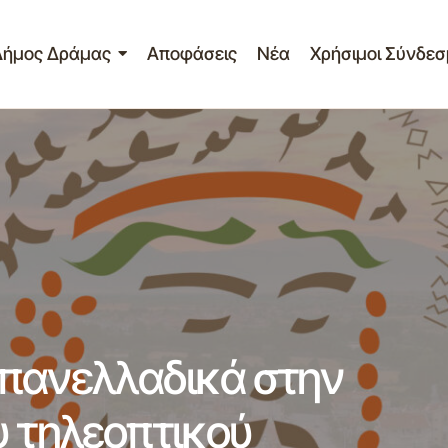
Δήμος Δράμας
Αποφάσεις
Νέα
Χρήσιμοι Σύνδεσ
Δράμα προβάλλεται πανελλαδικά στην εκπομπή I LOVE GR 
ταθμού ΣΚΑΙ
 πανελλαδικά στην
υ τηλεοπτικού