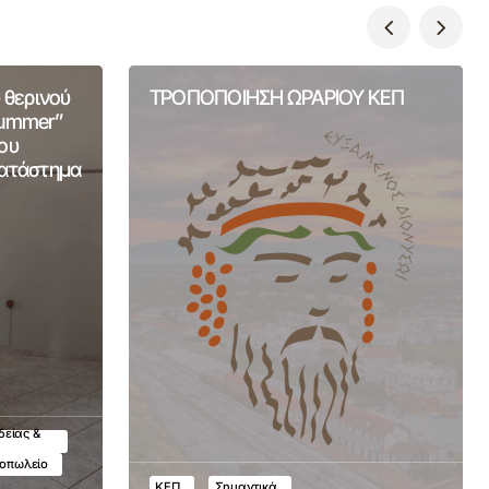
 θερινού
ΤΡΟΠΟΠΟΙΗΣΗ ΩΡΑΡΙΟΥ ΚΕΠ
Summer”
ου
Κατάστημα
δείας &
τοπωλείο
ΚΕΠ
Σημαντικά