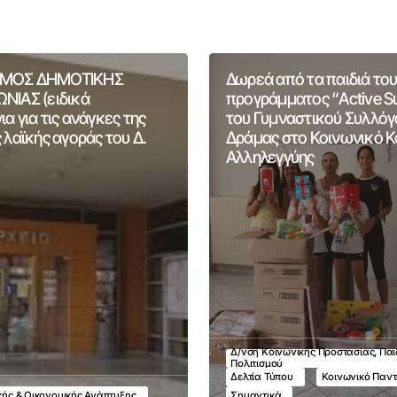
ΜΟΣ ΔΗΜΟΤΙΚΗΣ
Δωρεά από τα παιδιά του
ΝΙΑΣ (ειδικά
προγράμματος “Active 
α για τις ανάγκες της
του Γυμναστικού Συλλόγ
 λαϊκής αγοράς του Δ.
Δράμας στο Κοινωνικό 
Αλληλεγγύης
Δ/νση Κοινωνικής Προστασίας, Παι
Πολιτισμού
Δελτία Τύπου
Κοινωνικό Παν
ικής & Οικονομικής Ανάπτυξης
Σημαντικά