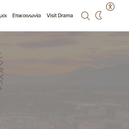
μοι
Επικοινωνία
Visit Drama
του τηλεοπτικού
Η Δράμα υποδέχθηκε την ιερή φλόγα της
Ολυμπίας