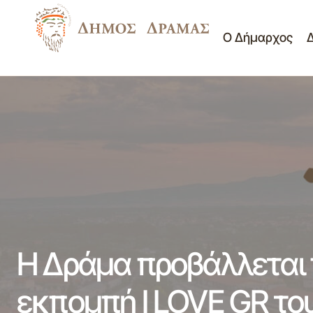
Ο Δήμαρχος
Η 
Ίδρυμα Μακεδονικού Βραβείου - Τελετή
Νέα -
βράβευσης του Νάσου Βαγενά
Ανακοινώσεις
σ
Η Δράμα προβάλλεται
εκπομπή I LOVE GR το