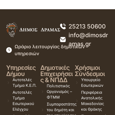
25213 50600
info@dimosdr
amas.gr
Ωράριο λειτουργίας δημοτικών
υπηρεσιών
Υπηρεσίες
Δημοτικές
Χρήσιμοι
Δήμου
Επιχειρήσει
Σύνδεσμοι
ς & ΝΠΔΔ
Αυτοτελές
Υπουργείο
Τμήμα Κ.Ε.Π.
Εσωτερικών
Πολιτιστικός
Οργανισμός –
Αυτοτελές
Περιφέρεια
ΦΤΜΜ
Τμήμα
Ανατολικής
Εσωτερικού
Μακεδονίας
Συμπαραστάτης
Ελέγχου
και Θράκης
του δημότη και