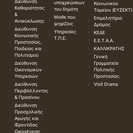
Διεύθυνση
υποχρεώσεων
Κοινωνικού
Καθαριότητας
του δημότη
Ταμείου (ΕΥΣΕΚΤ)
&
Μάθε που
Επιμελητήριο
Ανακύκλωσης
ψηφίζεις
Δράμας
Διεύθυνση
Υπηρεσίες
ΚΕΔΕ
Κοινωνικής
Τ.Π.Ε.
Ε.Ε.Τ.Α.Α.
Προστασίας,
Παιδείας και
ΚΑΛΛΙΚΡΑΤΗΣ
Πολιτισμού
Γενική
Διεύθυνση
Γραμματεία
Οικονομικών
Πολιτικής
Υπηρεσιών
Προστασίας
Διεύθυνση
Visit Drama
Περιβάλλοντος
& Πρασίνου
Διεύθυνση
Προσχολικής
Αγωγής και
Φροντίδας
Οικογένειας