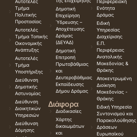
της επιχείρησης
Αυτοτελές
Περιφερειακή
Τμήμα
Ενότητα
Δημοτική
Πολιτικής
Δράμας
Επιχείρηση
Προστασίας
Ύδρευσης –
Ειδική
Αποχέτευσης
Αυτοτελές
Υπηρεσίας
Δράμας
Τμήμα Τοπικής
Διαχείρισης
(ΔΕΥΑΔ)
Οικονομικής
Ε.Π.
Ανάπτυξης
Περιφέρειας
Δημοτική
Ανατολικής
Επιτροπή
Αυτοτελές
Μακεδονίας &
Πρωτοβάθμιας
Τμήμα
Θράκης
και
Υποστήριξης
Δευτεροβάθμιας
Αποκεντρωμένη
Διεύθυνση
Εκπαίδευσης
Διοίκηση
Δημοτικής
Δήμου Δράμας
Μακεδονίας -
Αστυνομίας
Θράκης
Διεύθυνση
Διάφορα
Ειδική Υπηρεσία
Διοικητικών
Διαδικασίες
Συντονισμού και
Υπηρεσιών
Χάρτης
Παρακολούθησης
Διεύθυνση
δικαιωμάτων
Δράσεων
Δόμησης
και
Ευρωπαϊκού