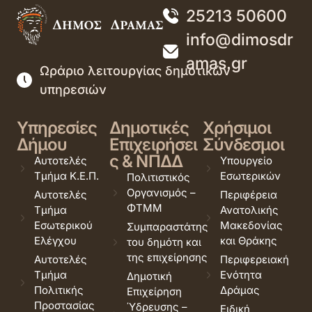
25213 50600
info@dimosdr
amas.gr
Ωράριο λειτουργίας δημοτικών
υπηρεσιών
Υπηρεσίες
Δημοτικές
Χρήσιμοι
Δήμου
Επιχειρήσει
Σύνδεσμοι
ς & ΝΠΔΔ
Αυτοτελές
Υπουργείο
Τμήμα Κ.Ε.Π.
Εσωτερικών
Πολιτιστικός
Οργανισμός –
Αυτοτελές
Περιφέρεια
ΦΤΜΜ
Τμήμα
Ανατολικής
Εσωτερικού
Μακεδονίας
Συμπαραστάτης
Ελέγχου
και Θράκης
του δημότη και
της επιχείρησης
Αυτοτελές
Περιφερειακή
Τμήμα
Ενότητα
Δημοτική
Πολιτικής
Δράμας
Επιχείρηση
Προστασίας
Ύδρευσης –
Ειδική