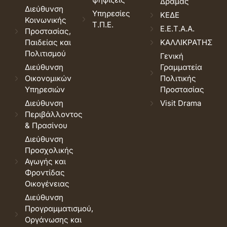
Δράμας
Διεύθυνση
Υπηρεσίες
ΚΕΔΕ
Κοινωνικής
Τ.Π.Ε.
Ε.Ε.Τ.Α.Α.
Προστασίας,
Παιδείας και
ΚΑΛΛΙΚΡΑΤΗΣ
Πολιτισμού
Γενική
Διεύθυνση
Γραμματεία
Οικονομικών
Πολιτικής
Υπηρεσιών
Προστασίας
Διεύθυνση
Visit Drama
Περιβάλλοντος
& Πρασίνου
Διεύθυνση
Προσχολικής
Αγωγής και
Φροντίδας
Οικογένειας
Διεύθυνση
Προγραμματισμού,
Οργάνωσης και