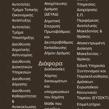
Αποχέτευσης
Αυτοτελές
Υπηρεσίας
Δράμας
Τμήμα Τοπικής
Διαχείρισης
(ΔΕΥΑΔ)
Οικονομικής
Ε.Π.
Ανάπτυξης
Περιφέρειας
Δημοτική
Ανατολικής
Επιτροπή
Αυτοτελές
Μακεδονίας &
Πρωτοβάθμιας
Τμήμα
Θράκης
και
Υποστήριξης
Δευτεροβάθμιας
Αποκεντρωμένη
Διεύθυνση
Εκπαίδευσης
Διοίκηση
Δημοτικής
Δήμου Δράμας
Μακεδονίας -
Αστυνομίας
Θράκης
Διεύθυνση
Διάφορα
Ειδική Υπηρεσία
Διοικητικών
Διαδικασίες
Συντονισμού και
Υπηρεσιών
Χάρτης
Παρακολούθησης
Διεύθυνση
δικαιωμάτων
Δράσεων
Δόμησης
και
Ευρωπαϊκού
Διεύθυνση
υποχρεώσεων
Κοινωνικού
Καθαριότητας
του δημότη
Ταμείου (ΕΥΣΕΚΤ)
&
Μάθε που
Επιμελητήριο
Ανακύκλωσης
ψηφίζεις