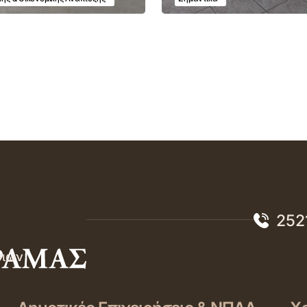
252
σιών