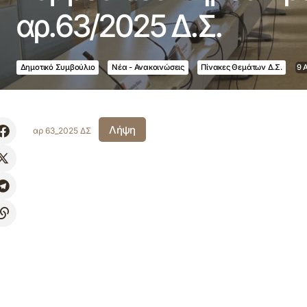
αρ.63/2025 Δ.Σ.
Δημοτικό Συμβούλιο
Νέα - Ανακοινώσεις
Πίνακες Θεμάτων Δ.Σ.
9 
Λήψη
αρ 63_2025 ΔΣ