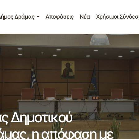
Δήμος Δράμας
Αποφάσεις
Νέα
Χρήσιμοι Σύνδεσ
Κανονισμός Λειτουργίας Δημοτικού Συμβ
Δράμας, η απόφαση με αρ.63/2025 Δ.Σ.
ας Δημοτικού
άμας, η απόφαση με