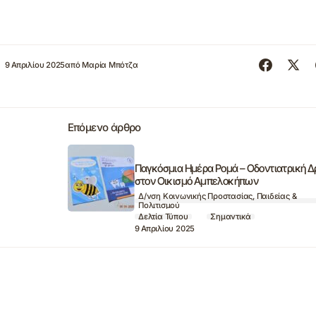
9 Απριλίου 2025
από
Μαρία Μπότζα
Επόμενο άρθρο
Παγκόσμια Ημέρα Ρομά – Οδοντιατρική 
στον Οικισμό Αμπελοκήπων
Δ/νση Κοινωνικής Προστασίας, Παιδείας &
Πολιτισμού
Δελτία Τύπου
Σημαντικά
9 Απριλίου 2025