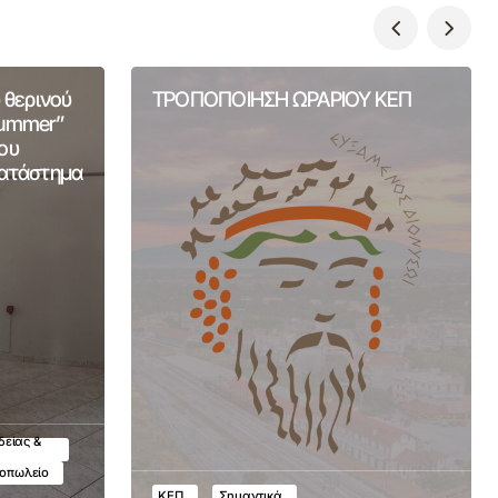
 θερινού
ΤΡΟΠΟΠΟΙΗΣΗ ΩΡΑΡΙΟΥ ΚΕΠ
Summer”
ου
Κατάστημα
δείας &
τοπωλείο
ΚΕΠ
Σημαντικά