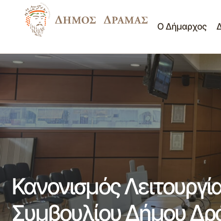
Ο Δήμαρχος
Δημοτικό Συμβούλιο
ΠΙΝΑΚΑΣ ΤΩΝ ΑΠΟΦΑΣΕΩΝ ΠΟΥ
Νέα - Ανακοινώσεις
ΛΗΦΘΗΚΑΝ ΣΤΗΝ 10η/8-4-2025
Πίνακες Θεμάτων Δ.Σ.
Κανονισμός Λειτουργί
Συμβουλίου Δήμου Δρ