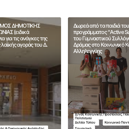
ΜΟΣ ΔΗΜΟΤΙΚΗΣ
Δωρεά από τα παιδιά του
ΝΙΑΣ (ειδικά
προγράμματος “Active 
α για τις ανάγκες της
του Γυμναστικού Συλλόγ
 λαϊκής αγοράς του Δ.
Δράμας στο Κοινωνικό 
Αλληλεγγύης
Δ/νση Κοινωνικής Προστασίας, Παι
Πολιτισμού
Δελτία Τύπου
Κοινωνικό Παν
ικής & Οικονομικής Ανάπτυξης
Σημαντικά