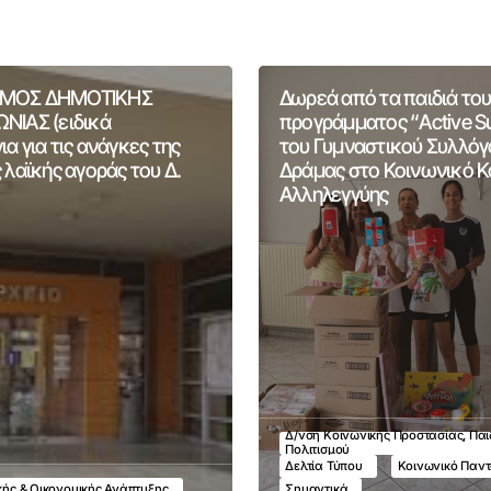
ΜΟΣ ΔΗΜΟΤΙΚΗΣ
Δωρεά από τα παιδιά του
ΝΙΑΣ (ειδικά
προγράμματος “Active 
α για τις ανάγκες της
του Γυμναστικού Συλλόγ
 λαϊκής αγοράς του Δ.
Δράμας στο Κοινωνικό 
Αλληλεγγύης
Δ/νση Κοινωνικής Προστασίας, Παι
Πολιτισμού
Δελτία Τύπου
Κοινωνικό Παν
ικής & Οικονομικής Ανάπτυξης
Σημαντικά