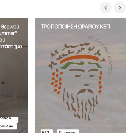
 θερινού
ΤΡΟΠΟΠΟΙΗΣΗ ΩΡΑΡΙΟΥ ΚΕΠ
Summer”
ου
Κατάστημα
δείας &
τοπωλείο
ΚΕΠ
Σημαντικά