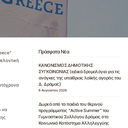
Πρόσφατα Νέα
reece”
θελοντική
ΚΑΝΟΝΙΣΜΟΣ ΔΗΜΟΤΙΚΗΣ
ΣΥΓΚΟΙΝΩΝΙΑΣ (ειδικά δρομολόγια για τις
ανάγκες της υπαίθριας λαϊκής αγοράς του
Δ. Δράμας)
αυτόχρονα
6 Αυγούστου 2026
Δωρεά από τα παιδιά του θερινού
ώ να
προγράμματος “Active Summer” του
Γυμναστικού Συλλόγου Δράμας στο
της
Κοινωνικό Κατάστημα Αλληλεγγύης