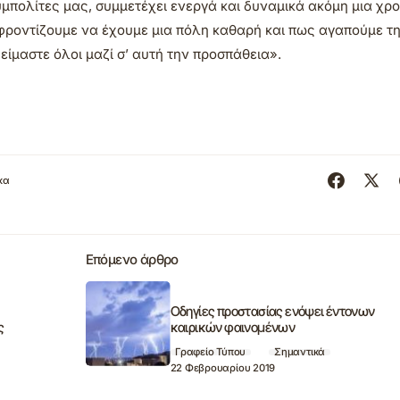
μπολίτες μας, συμμετέχει ενεργά και δυναμικά ακόμη μια χρο
τι φροντίζουμε να έχουμε μια πόλη καθαρή και πως αγαπούμε τ
είμαστε όλοι μαζί σ’ αυτή την προσπάθεια».
κα
Επόμενο άρθρο
Οδηγίες προστασίας ενόψει έντονων
ς
καιρικών φαινομένων
Γραφείο Τύπου
Σημαντικά
22 Φεβρουαρίου 2019