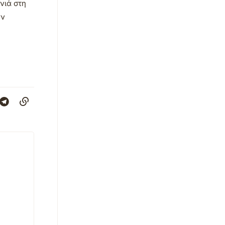
νιά στη
ην