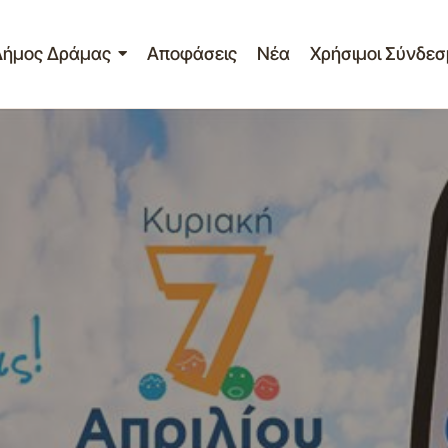
Δήμος Δράμας
Αποφάσεις
Νέα
Χρήσιμοι Σύνδεσ
Let’s do it Greece 2019
Γραφείο Τύπου
Σημαντικά