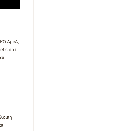
ΜΚΟ ΑμεΑ,
t’s do it
αι
όλοιπη
αι