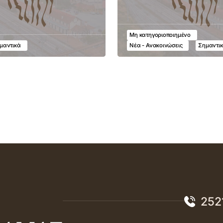
Μη κατηγοριοποιημένο
μαντικά
Νέα - Ανακοινώσεις
Σημαντι
252