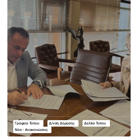
Γραφείο Τύπου
Δ/νση Δόμησης
Δελτία Τύπου
Νέα - Ανακοινώσεις