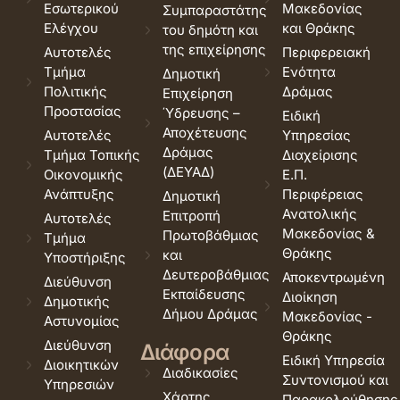
Εσωτερικού
Μακεδονίας
Συμπαραστάτης
Ελέγχου
και Θράκης
του δημότη και
της επιχείρησης
Αυτοτελές
Περιφερειακή
Τμήμα
Ενότητα
Δημοτική
Πολιτικής
Δράμας
Επιχείρηση
Προστασίας
Ύδρευσης –
Ειδική
Αποχέτευσης
Αυτοτελές
Υπηρεσίας
Δράμας
Τμήμα Τοπικής
Διαχείρισης
(ΔΕΥΑΔ)
Οικονομικής
Ε.Π.
Ανάπτυξης
Περιφέρειας
Δημοτική
Ανατολικής
Επιτροπή
Αυτοτελές
Μακεδονίας &
Πρωτοβάθμιας
Τμήμα
Θράκης
και
Υποστήριξης
Δευτεροβάθμιας
Αποκεντρωμένη
Διεύθυνση
Εκπαίδευσης
Διοίκηση
Δημοτικής
Δήμου Δράμας
Μακεδονίας -
Αστυνομίας
Θράκης
Διεύθυνση
Διάφορα
Ειδική Υπηρεσία
Διοικητικών
Διαδικασίες
Συντονισμού και
Υπηρεσιών
Χάρτης
Παρακολούθησης