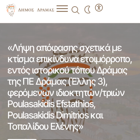
«Λήψη απόφασης σχετικά με κτίσμα επικίνδυνα
ετοιμόρροπο, εντός ιστορικού τόπου Δράμας της ΠΕ
Δράμας (Έλλης 3), φερόμενων ιδιοκτητών/τριών
Poulasakidis Efstathios, Poulasakidis Dimitrios και Τοπαλίδου
«Λήψη απόφασης σχετικά με
Ελένης»
κτίσμα επικίνδυνα ετοιμόρροπο,
εντός ιστορικού τόπου Δράμας
της ΠΕ Δράμας (Έλλης 3),
φερόμενων ιδιοκτητών/τριών
Poulasakidis Efstathios,
Poulasakidis Dimitrios και
Τοπαλίδου Ελένης»