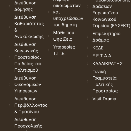
Διεύθυνση
δικαιωμάτων
Δράσεων
Δόμησης
και
Ευρωπαϊκού
Διεύθυνση
υποχρεώσεων
Κοινωνικού
Καθαριότητας
του δημότη
Ταμείου (ΕΥΣΕΚΤ)
&
Μάθε που
Επιμελητήριο
Ανακύκλωσης
ψηφίζεις
Δράμας
Διεύθυνση
Υπηρεσίες
ΚΕΔΕ
Κοινωνικής
Τ.Π.Ε.
Ε.Ε.Τ.Α.Α.
Προστασίας,
Παιδείας και
ΚΑΛΛΙΚΡΑΤΗΣ
Πολιτισμού
Γενική
Διεύθυνση
Γραμματεία
Οικονομικών
Πολιτικής
Υπηρεσιών
Προστασίας
Διεύθυνση
Visit Drama
Περιβάλλοντος
& Πρασίνου
Διεύθυνση
Προσχολικής