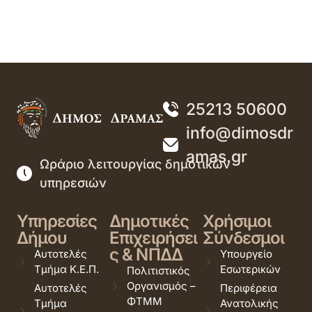
25213 50600
info@dimosdr
amas.gr
Ωράριο λειτουργίας δημοτικών
υπηρεσιών
Υπηρεσίες
Δημοτικές
Χρήσιμοι
Δήμου
Επιχειρήσει
Σύνδεσμοι
ς & ΝΠΔΔ
Αυτοτελές
Υπουργείο
Τμήμα Κ.Ε.Π.
Εσωτερικών
Πολιτιστικός
Οργανισμός –
Αυτοτελές
Περιφέρεια
ΦΤΜΜ
Τμήμα
Ανατολικής