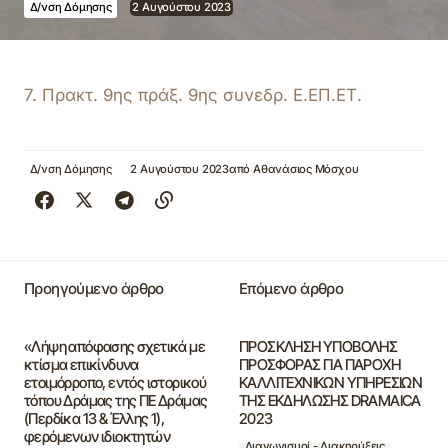
Δ/νση Δόμησης
2 Αυγούστου 2023
7. Πρακτ. 9ης πράξ. 9ης συνεδρ. Ε.ΕΠ.ΕΤ.
Δ/νση Δόμησης
2 Αυγούστου 2023
από
Αθανάσιος Μόσχου
Προηγούμενο άρθρο
Επόμενο άρθρο
«Λήψη απόφασης σχετικά με
ΠΡΟΣΚΛΗΣΗ ΥΠΟΒΟΛΗΣ
κτίσμα επικίνδυνα
ΠΡΟΣΦΟΡΑΣ ΓΙΑ ΠΑΡΟΧΗ
ετοιμόρροπο, εντός ιστορικού
ΚΑΛΛΙΤΕΧΝΙΚΩΝ ΥΠΗΡΕΣΙΩΝ
τόπου Δράμας της ΠΕ Δράμας
ΤΗΣ ΕΚΔΗΛΩΣΗΣ DRAMAICA
(Περδίκα 13 & Έλλης 1),
2023
φερόμενων ιδιοκτητών
Διαγωνισμοί - Διακηρύξεις