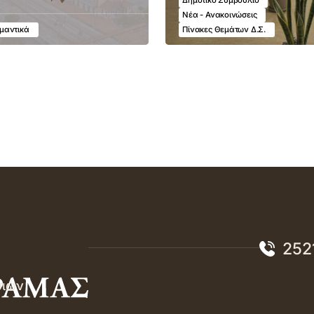
Νέα - Ανακοινώσεις
μαντικά
Πίνακες Θεμάτων Δ.Σ.
252
σιών