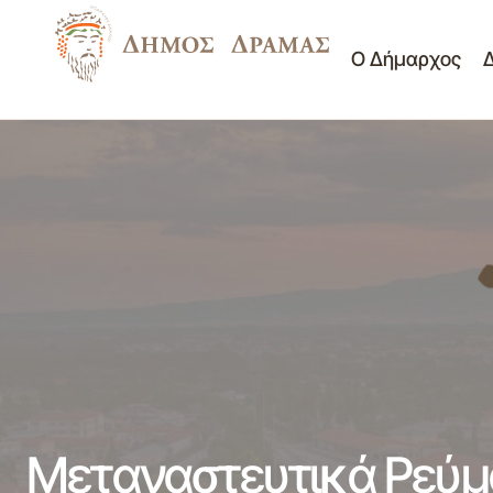
Ο Δήμαρχος
Πανελλαδική Συνάντηση Εθελοντών του
Νέα - Ανακ
Let's do it Greece
Μεταναστευτικά Ρεύμα