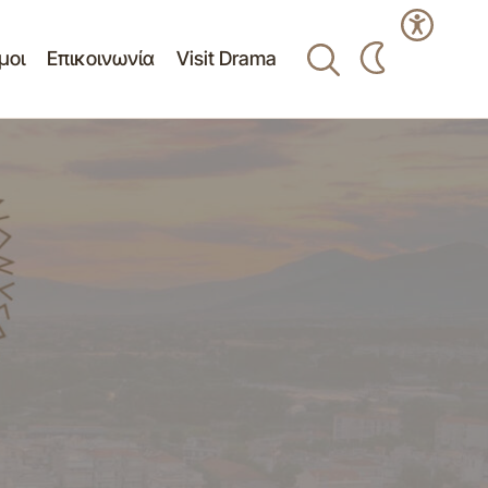
μοι
Επικοινωνία
Visit Drama
Τελετή Βράβευσης Μακεδονικού
ρχές 20ου
Βραβείου