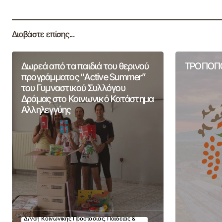
Διαβάστε επίσης...
Δωρεά από τα παιδιά του θερινού
ΤΡΟΠΟΠΟ
προγράμματος “Active Summer”
του Γυμναστικού Συλλόγου
Δράμας στο Κοινωνικό Κατάστημα
Αλληλεγγύης
Δ/νση Κοινωνικής Προστασίας, Παιδείας &