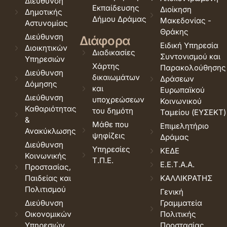
Διεύθυνση
Εκπαίδευσης
Διοίκηση
Δημοτικής
Δήμου Δράμας
Μακεδονίας -
Αστυνομίας
Θράκης
Διεύθυνση
Διάφορα
Ειδική Υπηρεσία
Διοικητικών
Διαδικασίες
Συντονισμού και
Υπηρεσιών
Χάρτης
Παρακολούθησης
Διεύθυνση
δικαιωμάτων
Δράσεων
Δόμησης
και
Ευρωπαϊκού
Διεύθυνση
υποχρεώσεων
Κοινωνικού
Καθαριότητας
του δημότη
Ταμείου (ΕΥΣΕΚΤ)
&
Μάθε που
Επιμελητήριο
Ανακύκλωσης
ψηφίζεις
Δράμας
Διεύθυνση
Υπηρεσίες
ΚΕΔΕ
Κοινωνικής
Τ.Π.Ε.
Ε.Ε.Τ.Α.Α.
Προστασίας,
Παιδείας και
ΚΑΛΛΙΚΡΑΤΗΣ
Πολιτισμού
Γενική
Διεύθυνση
Γραμματεία
Οικονομικών
Πολιτικής
Υπηρεσιών
Προστασίας