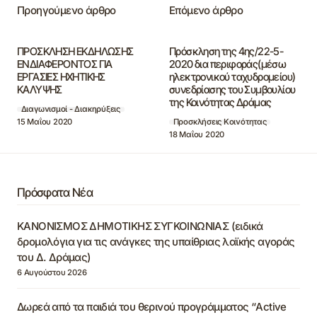
Προηγούμενο άρθρο
Επόμενο άρθρο
ΠΡΟΣΚΛΗΣΗ ΕΚΔΗΛΩΣΗΣ
Πρόσκληση της 4ης/22-5-
ΕΝΔΙΑΦΕΡΟΝΤΟΣ ΓΙΑ
2020 δια περιφοράς(μέσω
ΕΡΓΑΣΙΕΣ ΗΧΗΤΙΚΗΣ
ηλεκτρονικού ταχυδρομείου)
ΚΑΛΥΨΗΣ
συνεδρίασης του Συμβουλίου
της Κοινότητας Δράμας
Διαγωνισμοί - Διακηρύξεις
15 Μαΐου 2020
Προσκλήσεις Κοινότητας
18 Μαΐου 2020
Πρόσφατα Νέα
ΚΑΝΟΝΙΣΜΟΣ ΔΗΜΟΤΙΚΗΣ ΣΥΓΚΟΙΝΩΝΙΑΣ (ειδικά
δρομολόγια για τις ανάγκες της υπαίθριας λαϊκής αγοράς
του Δ. Δράμας)
6 Αυγούστου 2026
Δωρεά από τα παιδιά του θερινού προγράμματος “Active