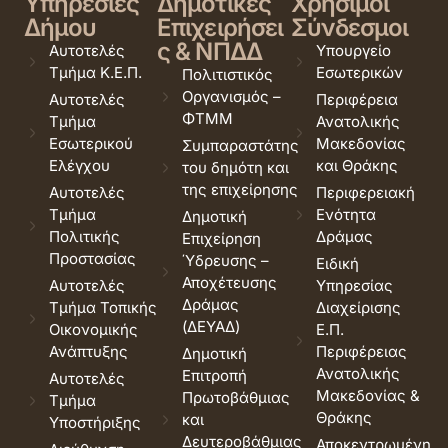
Υπηρεσίες
Δημοτικές
Χρήσιμοι
Δήμου
Επιχειρήσει
Σύνδεσμοι
ς & ΝΠΔΔ
Αυτοτελές
Υπουργείο
Τμήμα Κ.Ε.Π.
Εσωτερικών
Πολιτιστικός
Οργανισμός –
Αυτοτελές
Περιφέρεια
ΦΤΜΜ
Τμήμα
Ανατολικής
Εσωτερικού
Μακεδονίας
Συμπαραστάτης
Ελέγχου
και Θράκης
του δημότη και
της επιχείρησης
Αυτοτελές
Περιφερειακή
Τμήμα
Ενότητα
Δημοτική
Πολιτικής
Δράμας
Επιχείρηση
Προστασίας
Ύδρευσης –
Ειδική
Αποχέτευσης
Αυτοτελές
Υπηρεσίας
Δράμας
Τμήμα Τοπικής
Διαχείρισης
(ΔΕΥΑΔ)
Οικονομικής
Ε.Π.
Ανάπτυξης
Περιφέρειας
Δημοτική
Ανατολικής
Επιτροπή
Αυτοτελές
Μακεδονίας &
Πρωτοβάθμιας
Τμήμα
Θράκης
και
Υποστήριξης
Δευτεροβάθμιας
Αποκεντρωμένη