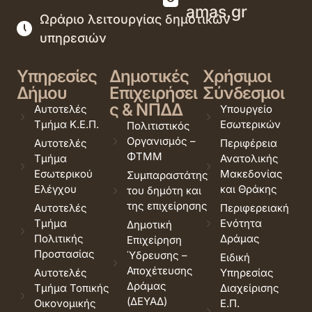
amas.gr
Ωράριο λειτουργίας δημοτικών
υπηρεσιών
Υπηρεσίες
Δημοτικές
Χρήσιμοι
Δήμου
Επιχειρήσει
Σύνδεσμοι
ς & ΝΠΔΔ
Αυτοτελές
Υπουργείο
Τμήμα Κ.Ε.Π.
Εσωτερικών
Πολιτιστικός
Οργανισμός –
Αυτοτελές
Περιφέρεια
ΦΤΜΜ
Τμήμα
Ανατολικής
Εσωτερικού
Μακεδονίας
Συμπαραστάτης
Ελέγχου
και Θράκης
του δημότη και
της επιχείρησης
Αυτοτελές
Περιφερειακή
Τμήμα
Ενότητα
Δημοτική
Πολιτικής
Δράμας
Επιχείρηση
Προστασίας
Ύδρευσης –
Ειδική
Αποχέτευσης
Αυτοτελές
Υπηρεσίας
Δράμας
Τμήμα Τοπικής
Διαχείρισης
(ΔΕΥΑΔ)
Οικονομικής
Ε.Π.