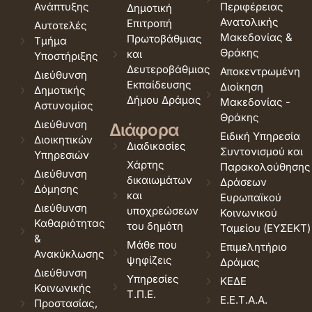
Ανάπτυξης
Περιφέρειας
Δημοτική
Ανατολικής
Επιτροπή
Αυτοτελές
Μακεδονίας &
Πρωτοβάθμιας
Τμήμα
Θράκης
και
Υποστήριξης
Δευτεροβάθμιας
Αποκεντρωμένη
Διεύθυνση
Εκπαίδευσης
Διοίκηση
Δημοτικής
Δήμου Δράμας
Μακεδονίας -
Αστυνομίας
Θράκης
Διεύθυνση
Διάφορα
Ειδική Υπηρεσία
Διοικητικών
Διαδικασίες
Συντονισμού και
Υπηρεσιών
Χάρτης
Παρακολούθησης
Διεύθυνση
δικαιωμάτων
Δράσεων
Δόμησης
και
Ευρωπαϊκού
Διεύθυνση
υποχρεώσεων
Κοινωνικού
Καθαριότητας
του δημότη
Ταμείου (ΕΥΣΕΚΤ)
&
Μάθε που
Επιμελητήριο
Ανακύκλωσης
ψηφίζεις
Δράμας
Διεύθυνση
Υπηρεσίες
ΚΕΔΕ
Κοινωνικής
Τ.Π.Ε.
Ε.Ε.Τ.Α.Α.
Προστασίας,