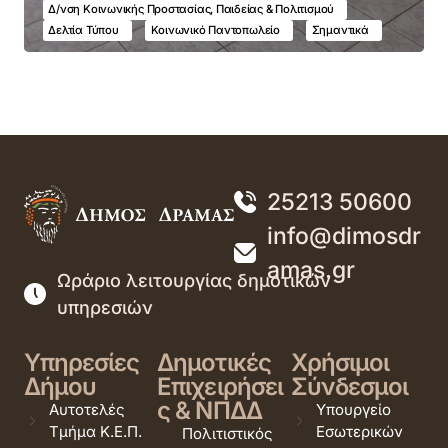
Δ/νση Κοινωνικής Προστασίας, Παιδείας & Πολιτισμού
Δελτία Τύπου
Κοινωνικό Παντοπωλείο
Σημαντικά
25213 50600
info@dimosdr
amas.gr
Ωράριο λειτουργίας δημοτικών
υπηρεσιών
Υπηρεσίες
Δημοτικές
Χρήσιμοι
Δήμου
Επιχειρήσει
Σύνδεσμοι
ς & ΝΠΔΔ
Αυτοτελές
Υπουργείο
Τμήμα Κ.Ε.Π.
Εσωτερικών
Πολιτιστικός