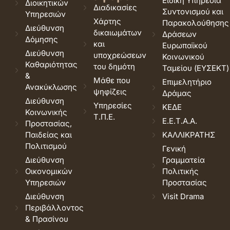
Ειδική Υπηρεσία
Διοικητικών
Διαδικασίες
Συντονισμού και
Υπηρεσιών
Χάρτης
Παρακολούθησης
Διεύθυνση
δικαιωμάτων
Δράσεων
Δόμησης
και
Ευρωπαϊκού
Διεύθυνση
υποχρεώσεων
Κοινωνικού
Καθαριότητας
του δημότη
Ταμείου (ΕΥΣΕΚΤ)
&
Μάθε που
Επιμελητήριο
Ανακύκλωσης
ψηφίζεις
Δράμας
Διεύθυνση
Υπηρεσίες
ΚΕΔΕ
Κοινωνικής
Τ.Π.Ε.
Ε.Ε.Τ.Α.Α.
Προστασίας,
Παιδείας και
ΚΑΛΛΙΚΡΑΤΗΣ
Πολιτισμού
Γενική
Διεύθυνση
Γραμματεία
Οικονομικών
Πολιτικής
Υπηρεσιών
Προστασίας
Διεύθυνση
Visit Drama
Περιβάλλοντος
& Πρασίνου