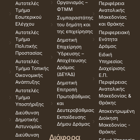
Οργανισμός –
Αυτοτελές
Περιφέρεια
ΦΤΜΜ
Τμήμα
Ανατολικής
Εσωτερικού
Μακεδονίας
Συμπαραστάτης
Ελέγχου
και Θράκης
του δημότη και
της επιχείρησης
Αυτοτελές
Περιφερειακή
Τμήμα
Ενότητα
Δημοτική
Πολιτικής
Δράμας
Επιχείρηση
Προστασίας
Ύδρευσης –
Ειδική
Αποχέτευσης
Αυτοτελές
Υπηρεσίας
Δράμας
Τμήμα Τοπικής
Διαχείρισης
(ΔΕΥΑΔ)
Οικονομικής
Ε.Π.
Ανάπτυξης
Περιφέρειας
Δημοτική
Ανατολικής
Επιτροπή
Αυτοτελές
Μακεδονίας &
Πρωτοβάθμιας
Τμήμα
Θράκης
και
Υποστήριξης
Δευτεροβάθμιας
Αποκεντρωμένη
Διεύθυνση
Εκπαίδευσης
Διοίκηση
Δημοτικής
Δήμου Δράμας
Μακεδονίας -
Αστυνομίας
Θράκης
Διεύθυνση
Διάφορα