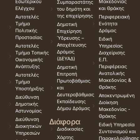
Εσωτερικού
Μακεδονίας
Συμπαραστάτης
Ελέγχου
και Θράκης
του δημότη και
της επιχείρησης
Αυτοτελές
Περιφερειακή
Τμήμα
Ενότητα
Δημοτική
Πολιτικής
Δράμας
Επιχείρηση
Προστασίας
Ύδρευσης –
Ειδική
Αποχέτευσης
Αυτοτελές
Υπηρεσίας
Δράμας
Τμήμα Τοπικής
Διαχείρισης
(ΔΕΥΑΔ)
Οικονομικής
Ε.Π.
Ανάπτυξης
Περιφέρειας
Δημοτική
Ανατολικής
Επιτροπή
Αυτοτελές
Μακεδονίας &
Πρωτοβάθμιας
Τμήμα
Θράκης
και
Υποστήριξης
Δευτεροβάθμιας
Αποκεντρωμένη
Διεύθυνση
Εκπαίδευσης
Διοίκηση
Δημοτικής
Δήμου Δράμας
Μακεδονίας -
Αστυνομίας
Θράκης
Διεύθυνση
Διάφορα
Ειδική Υπηρεσία
Διοικητικών
Διαδικασίες
Συντονισμού και
Υπηρεσιών
Χάρτης
Παρακολούθησης