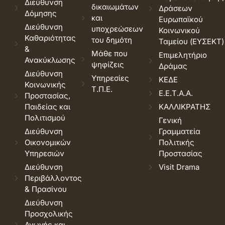
Διεύθυνση
δικαιωμάτων
Δράσεων
Δόμησης
και
Ευρωπαϊκού
Διεύθυνση
υποχρεώσεων
Κοινωνικού
Καθαριότητας
του δημότη
Ταμείου (ΕΥΣΕΚΤ)
&
Μάθε που
Επιμελητήριο
Ανακύκλωσης
ψηφίζεις
Δράμας
Διεύθυνση
Υπηρεσίες
ΚΕΔΕ
Κοινωνικής
Τ.Π.Ε.
Ε.Ε.Τ.Α.Α.
Προστασίας,
Παιδείας και
ΚΑΛΛΙΚΡΑΤΗΣ
Πολιτισμού
Γενική
Διεύθυνση
Γραμματεία
Οικονομικών
Πολιτικής
Υπηρεσιών
Προστασίας
Διεύθυνση
Visit Drama
Περιβάλλοντος
& Πρασίνου
Διεύθυνση
Προσχολικής
Αγωγής και