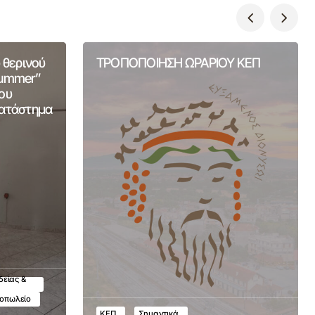
 θερινού
ΤΡΟΠΟΠΟΙΗΣΗ ΩΡΑΡΙΟΥ ΚΕΠ
Summer”
ου
Κατάστημα
δείας &
τοπωλείο
ΚΕΠ
Σημαντικά