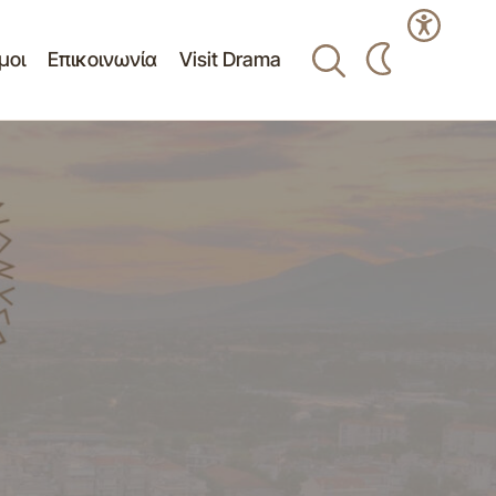
μοι
Επικοινωνία
Visit Drama
Δελτίο Τύπου - Ψήφισμα του Δημοτικού
μονικής
Συμβουλίου Δράμας για την μείωση των
Αντικειμενικών Αξιών Ακινήτων 28-03-
-20-03-2012
2012