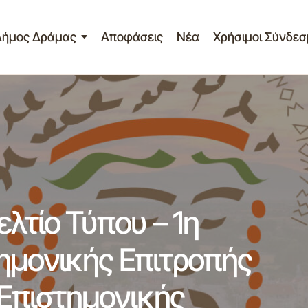
Δήμος Δράμας
Αποφάσεις
Νέα
Χρήσιμοι Σύνδεσ
Η ΕΠΑΝΑΛΗΨΗ Δελτίο Τύπου – 1η ανακοίνωση της Επιστη
τροπής για εισηγήσεις της 6ης Επιστημονικής Συνάντησης
ίο Τύπου – 1η
ημονικής Επιτροπής
 Επιστημονικής