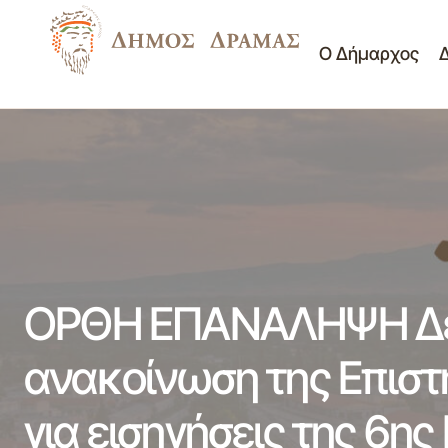
Ο Δήμαρχος
Δελτίο Τύπου - Οι εθελοντές της
ΟΡΘ
Ονειρούπολης δίνουν ραντεβού το
Νέα -
μεσημέρι της Κυριακής 31 Μαρτίου 2013
Ανακοινώσεις
Επι
στο Δημοτικό Ωδείο 27-03-2012
ΟΡΘΗ ΕΠΑΝΑΛΗΨΗ Δελτ
ανακοίνωση της Επιστ
για εισηγήσεις της 6ης