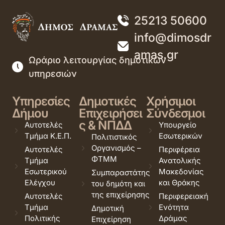
25213 50600
info@dimosdr
amas.gr
Ωράριο λειτουργίας δημοτικών
υπηρεσιών
Υπηρεσίες
Δημοτικές
Χρήσιμοι
Δήμου
Επιχειρήσει
Σύνδεσμοι
ς & ΝΠΔΔ
Αυτοτελές
Υπουργείο
Τμήμα Κ.Ε.Π.
Εσωτερικών
Πολιτιστικός
Οργανισμός –
Αυτοτελές
Περιφέρεια
ΦΤΜΜ
Τμήμα
Ανατολικής
Εσωτερικού
Μακεδονίας
Συμπαραστάτης
Ελέγχου
και Θράκης
του δημότη και
της επιχείρησης
Αυτοτελές
Περιφερειακή
Τμήμα
Ενότητα
Δημοτική
Πολιτικής
Δράμας
Επιχείρηση