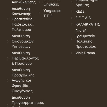
Ανακύκλωσης
ψηφίζεις
Δράμας
Διεύθυνση
Υπηρεσίες
ΚΕΔΕ
Κοινωνικής
Τ.Π.Ε.
Ε.Ε.Τ.Α.Α.
Προστασίας,
Παιδείας και
ΚΑΛΛΙΚΡΑΤΗΣ
Πολιτισμού
Γενική
Διεύθυνση
Γραμματεία
Οικονομικών
Πολιτικής
Υπηρεσιών
Προστασίας
Διεύθυνση
Visit Drama
Περιβάλλοντος
& Πρασίνου
Διεύθυνση
Προσχολικής
Αγωγής και
Φροντίδας
Οικογένειας
Διεύθυνση
Προγραμματισμού,