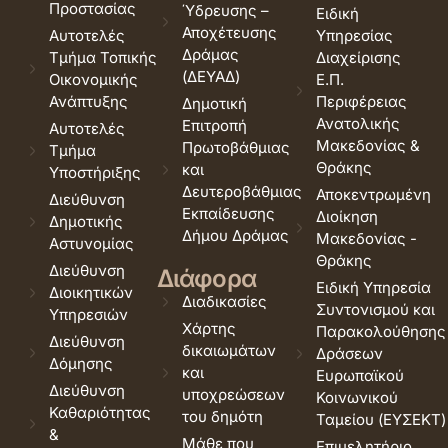
Προστασίας
Ύδρευσης –
Ειδική
Αποχέτευσης
Αυτοτελές
Υπηρεσίας
Δράμας
Τμήμα Τοπικής
Διαχείρισης
(ΔΕΥΑΔ)
Οικονομικής
Ε.Π.
Ανάπτυξης
Περιφέρειας
Δημοτική
Ανατολικής
Επιτροπή
Αυτοτελές
Μακεδονίας &
Πρωτοβάθμιας
Τμήμα
Θράκης
και
Υποστήριξης
Δευτεροβάθμιας
Αποκεντρωμένη
Διεύθυνση
Εκπαίδευσης
Διοίκηση
Δημοτικής
Δήμου Δράμας
Μακεδονίας -
Αστυνομίας
Θράκης
Διεύθυνση
Διάφορα
Ειδική Υπηρεσία
Διοικητικών
Διαδικασίες
Συντονισμού και
Υπηρεσιών
Χάρτης
Παρακολούθησης
Διεύθυνση
δικαιωμάτων
Δράσεων
Δόμησης
και
Ευρωπαϊκού
Διεύθυνση
υποχρεώσεων
Κοινωνικού
Καθαριότητας
του δημότη
Ταμείου (ΕΥΣΕΚΤ)
&
Μάθε που
Επιμελητήριο