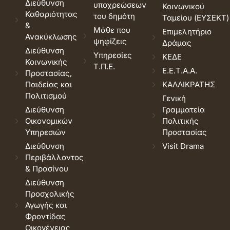
Διεύθυνση
υποχρεώσεων
Κοινωνικού
Καθαριότητας
του δημότη
Ταμείου (ΕΥΣΕΚΤ)
&
Μάθε που
Επιμελητήριο
Ανακύκλωσης
ψηφίζεις
Δράμας
Διεύθυνση
Υπηρεσίες
ΚΕΔΕ
Κοινωνικής
Τ.Π.Ε.
Ε.Ε.Τ.Α.Α.
Προστασίας,
Παιδείας και
ΚΑΛΛΙΚΡΑΤΗΣ
Πολιτισμού
Γενική
Διεύθυνση
Γραμματεία
Οικονομικών
Πολιτικής
Υπηρεσιών
Προστασίας
Διεύθυνση
Visit Drama
Περιβάλλοντος
& Πρασίνου
Διεύθυνση
Προσχολικής
Αγωγής και
Φροντίδας
Οικογένειας