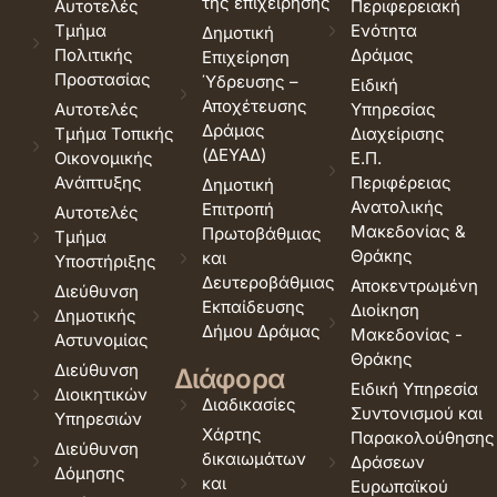
της επιχείρησης
Αυτοτελές
Περιφερειακή
Τμήμα
Ενότητα
Δημοτική
Πολιτικής
Δράμας
Επιχείρηση
Προστασίας
Ύδρευσης –
Ειδική
Αποχέτευσης
Αυτοτελές
Υπηρεσίας
Δράμας
Τμήμα Τοπικής
Διαχείρισης
(ΔΕΥΑΔ)
Οικονομικής
Ε.Π.
Ανάπτυξης
Περιφέρειας
Δημοτική
Ανατολικής
Επιτροπή
Αυτοτελές
Μακεδονίας &
Πρωτοβάθμιας
Τμήμα
Θράκης
και
Υποστήριξης
Δευτεροβάθμιας
Αποκεντρωμένη
Διεύθυνση
Εκπαίδευσης
Διοίκηση
Δημοτικής
Δήμου Δράμας
Μακεδονίας -
Αστυνομίας
Θράκης
Διεύθυνση
Διάφορα
Ειδική Υπηρεσία
Διοικητικών
Διαδικασίες
Συντονισμού και
Υπηρεσιών
Χάρτης
Παρακολούθησης
Διεύθυνση
δικαιωμάτων
Δράσεων
Δόμησης
και
Ευρωπαϊκού