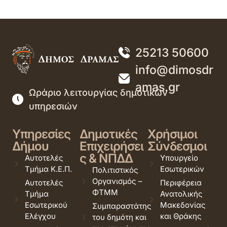
25213 50600
info@dimosdr
amas.gr
Ωράριο λειτουργίας δημοτικών
υπηρεσιών
Υπηρεσίες
Δημοτικές
Χρήσιμοι
Δήμου
Επιχειρήσει
Σύνδεσμοι
ς & ΝΠΔΔ
Αυτοτελές
Υπουργείο
Τμήμα Κ.Ε.Π.
Εσωτερικών
Πολιτιστικός
Οργανισμός –
Αυτοτελές
Περιφέρεια
ΦΤΜΜ
Τμήμα
Ανατολικής
Εσωτερικού
Μακεδονίας
Συμπαραστάτης
Ελέγχου
και Θράκης
του δημότη και