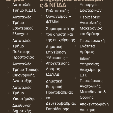
ς & ΝΠΔΔ
Αυτοτελές
Υπουργείο
Τμήμα Κ.Ε.Π.
Εσωτερικών
Πολιτιστικός
Οργανισμός –
Αυτοτελές
Περιφέρεια
ΦΤΜΜ
Τμήμα
Ανατολικής
Εσωτερικού
Μακεδονίας
Συμπαραστάτης
Ελέγχου
και Θράκης
του δημότη και
της επιχείρησης
Αυτοτελές
Περιφερειακή
Τμήμα
Ενότητα
Δημοτική
Πολιτικής
Δράμας
Επιχείρηση
Προστασίας
Ύδρευσης –
Ειδική
Αποχέτευσης
Αυτοτελές
Υπηρεσίας
Δράμας
Τμήμα Τοπικής
Διαχείρισης
(ΔΕΥΑΔ)
Οικονομικής
Ε.Π.
Ανάπτυξης
Περιφέρειας
Δημοτική
Ανατολικής
Επιτροπή
Αυτοτελές
Μακεδονίας &
Πρωτοβάθμιας
Τμήμα
Θράκης
και
Υποστήριξης
Δευτεροβάθμιας
Αποκεντρωμένη
Διεύθυνση
Εκπαίδευσης
Διοίκηση
Δημοτικής