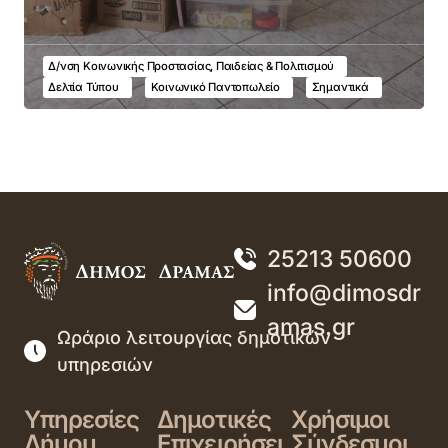
Δ/νση Κοινωνικής Προστασίας, Παιδείας & Πολιτισμού
Δελτία Τύπου
Κοινωνικό Παντοπωλείο
Σημαντικά
25213 50600
info@dimosdr
amas.gr
Ωράριο λειτουργίας δημοτικών
υπηρεσιών
Υπηρεσίες
Δημοτικές
Χρήσιμοι
Δήμου
Επιχειρήσει
Σύνδεσμοι