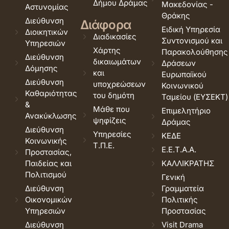
Δήμου Δράμας
Μακεδονίας -
Αστυνομίας
Θράκης
Διεύθυνση
Διάφορα
Ειδική Υπηρεσία
Διοικητικών
Διαδικασίες
Συντονισμού και
Υπηρεσιών
Χάρτης
Παρακολούθησης
Διεύθυνση
δικαιωμάτων
Δράσεων
Δόμησης
και
Ευρωπαϊκού
Διεύθυνση
υποχρεώσεων
Κοινωνικού
Καθαριότητας
του δημότη
Ταμείου (ΕΥΣΕΚΤ)
&
Μάθε που
Επιμελητήριο
Ανακύκλωσης
ψηφίζεις
Δράμας
Διεύθυνση
Υπηρεσίες
ΚΕΔΕ
Κοινωνικής
Τ.Π.Ε.
Ε.Ε.Τ.Α.Α.
Προστασίας,
Παιδείας και
ΚΑΛΛΙΚΡΑΤΗΣ
Πολιτισμού
Γενική
Διεύθυνση
Γραμματεία
Οικονομικών
Πολιτικής
Υπηρεσιών
Προστασίας
Διεύθυνση
Visit Drama