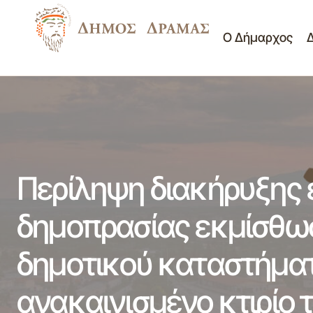
Ο Δήμαρχος
Περί
ΔΙΑΚΗΡΥΞΗ ΔΗΜΟΠΡΑΣΙΑΣ ΕΡΓΟΥ
Διαγωνισμοί
"ΚΑΤΑΣΚΕΥΗ ΑΘΛΗΤΙΚΩΝ
δημο
-
ΕΓΚΑΤΑΣΤΑΣΕΩΝ ΣΤΗΝ Τ.Κ.
Διακηρύξεις
Δημα
ΚΑΛΛΙΦΥΤΟΥ"
Περίληψη διακήρυξης
δημοπρασίας εκμίσθωσ
δημοτικού καταστήματ
ανακαινισμένο κτιρίο 