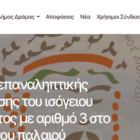
Δήμος Δράμας
Αποφάσεις
Νέα
Χρήσιμοι Σύνδεσ
ληψη διακήρυξης επαναληπτικής δημοπρασίας εκμίσθωσης
τικού καταστήματος με αριθμό 3 στο ανακαινισμένο κτιρίο
ρχείου.
 επαναληπτικής
ης του ισόγειου
ος με αριθμό 3 στο
του παλαιού