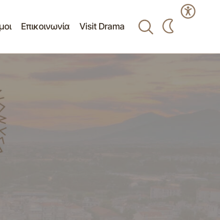
μοι
Επικοινωνία
Visit Drama
 του ισόγειου
Δελτίο Τύπου - Πίνακα Ανάρτησης
 του παλαιού
Θεμάτων 21/29-05-2015 Συνεδρίασης
Οικονομικής Επιτροπής Δήμου Δράμας