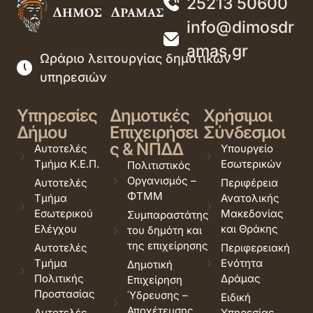
25213 50600
info@dimosdr
amas.gr
Ωράριο λειτουργίας δημοτικών
υπηρεσιών
Υπηρεσίες
Δημοτικές
Χρήσιμοι
Δήμου
Επιχειρήσει
Σύνδεσμοι
ς & ΝΠΔΔ
Αυτοτελές
Υπουργείο
Τμήμα Κ.Ε.Π.
Εσωτερικών
Πολιτιστικός
Οργανισμός –
Αυτοτελές
Περιφέρεια
ΦΤΜΜ
Τμήμα
Ανατολικής
Εσωτερικού
Μακεδονίας
Συμπαραστάτης
Ελέγχου
και Θράκης
του δημότη και
της επιχείρησης
Αυτοτελές
Περιφερειακή
Τμήμα
Ενότητα
Δημοτική
Πολιτικής
Δράμας
Επιχείρηση
Προστασίας
Ύδρευσης –
Ειδική
Αποχέτευσης
Αυτοτελές
Υπηρεσίας