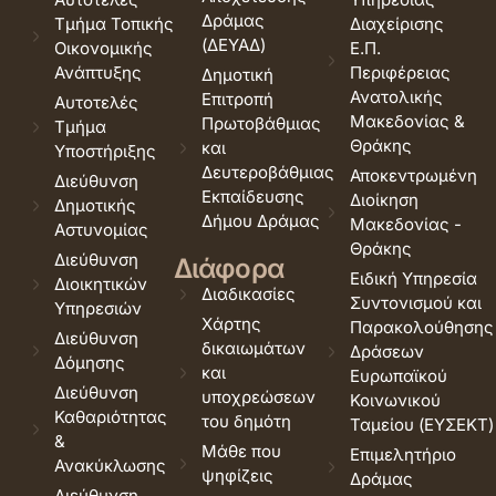
Δράμας
Τμήμα Τοπικής
Διαχείρισης
(ΔΕΥΑΔ)
Οικονομικής
Ε.Π.
Ανάπτυξης
Περιφέρειας
Δημοτική
Ανατολικής
Επιτροπή
Αυτοτελές
Μακεδονίας &
Πρωτοβάθμιας
Τμήμα
Θράκης
και
Υποστήριξης
Δευτεροβάθμιας
Αποκεντρωμένη
Διεύθυνση
Εκπαίδευσης
Διοίκηση
Δημοτικής
Δήμου Δράμας
Μακεδονίας -
Αστυνομίας
Θράκης
Διεύθυνση
Διάφορα
Ειδική Υπηρεσία
Διοικητικών
Διαδικασίες
Συντονισμού και
Υπηρεσιών
Χάρτης
Παρακολούθησης
Διεύθυνση
δικαιωμάτων
Δράσεων
Δόμησης
και
Ευρωπαϊκού
Διεύθυνση
υποχρεώσεων
Κοινωνικού
Καθαριότητας
του δημότη
Ταμείου (ΕΥΣΕΚΤ)
&
Μάθε που
Επιμελητήριο
Ανακύκλωσης
ψηφίζεις
Δράμας
Διεύθυνση