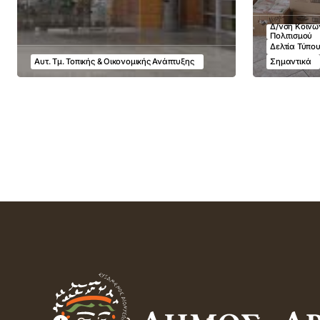
Δ/νση Κοινων
Πολιτισμού
Δελτία Τύπο
Αυτ. Τμ. Τοπικής & Οικονομικής Ανάπτυξης
Σημαντικά