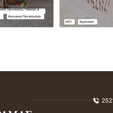
ικής Προστασίας, Παιδείας &
υ
Κοινωνικό Παντοπωλείο
ΚΕΠ
Σημαντικά
252