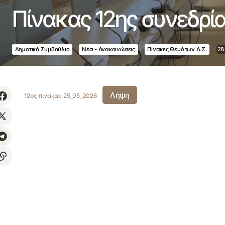
Πίνακας 12ης συνεδρί
Δημοτικό Συμβούλιο
Νέα - Ανακοινώσεις
Πίνακες Θεμάτων Δ.Σ.
28
Λήψη
12ος πίνακας 25_05_2026