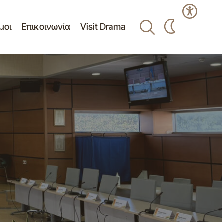
μοι
Επικοινωνία
Visit Drama
ς Δ.Σ. 25-05-
Πρόσκληση 21ης/02-06-2026
Συνεδρίασης Δημοτικής Επιτροπής