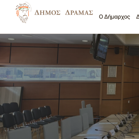
Ο Δήμαρχος
Προμήθεια Μέσων Ατομικής Προστασίας
Δημοτικό Συμβούλιο
για τις ανάγκες τωνυπαλλήλων του
Πίνακες Θεμάτων Δ.Σ.
Δήμου Δράμας των ετών 2026-2027