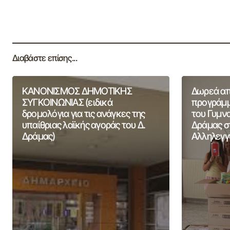
Διαβάστε επίσης...
ΚΑΝΟΝΙΣΜΟΣ ΔΗΜΟΤΙΚΗΣ
Δωρεά από
ΣΥΓΚΟΙΝΩΝΙΑΣ (ειδικά
προγράμμ
δρομολόγια για τις ανάγκες της
του Γυμν
υπαίθριας λαϊκής αγοράς του Δ.
Δράμας σ
Δράμας)
Αλληλεγγ