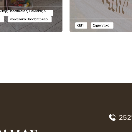
ικής Προστασίας, Παιδείας &
υ
Κοινωνικό Παντοπωλείο
ΚΕΠ
Σημαντικά
252