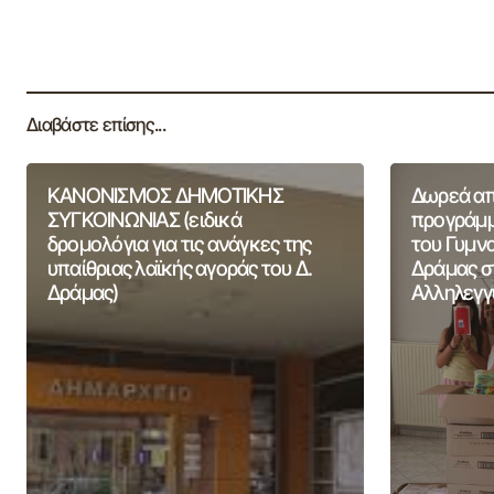
Διαβάστε επίσης...
ΚΑΝΟΝΙΣΜΟΣ ΔΗΜΟΤΙΚΗΣ
Δωρεά από
ΣΥΓΚΟΙΝΩΝΙΑΣ (ειδικά
προγράμμ
δρομολόγια για τις ανάγκες της
του Γυμν
υπαίθριας λαϊκής αγοράς του Δ.
Δράμας σ
Δράμας)
Αλληλεγγ