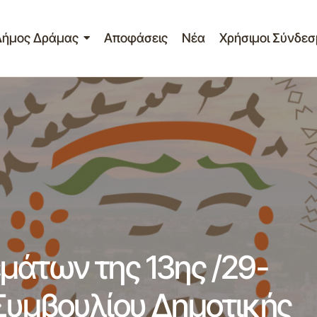
Δήμος Δράμας
Αποφάσεις
Νέα
Χρήσιμοι Σύνδεσ
ακας ανάρτησης θεμάτων της 13ης /29-07-2016 συνεδρία
οτικής Κοινότητας Δράμας
μάτων της 13ης /29-
Συμβουλίου Δημοτικής