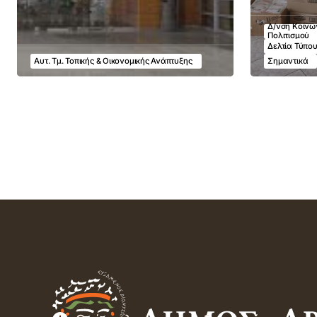
Δ/νση Κοινων
Πολιτισμού
Δελτία Τύπο
Αυτ. Τμ. Τοπικής & Οικονομικής Ανάπτυξης
Σημαντικά