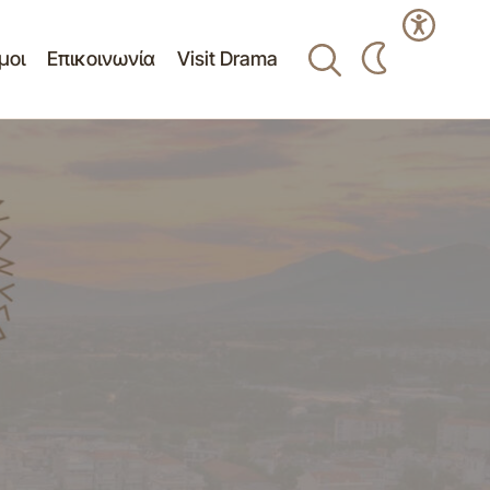
μοι
Επικοινωνία
Visit Drama
σης Συμβουλίου
Πίνακας ανάρτησης θεμάτων της 8ης /29-
07-2016 συνεδρίασης ΕΠΖ Δράμας