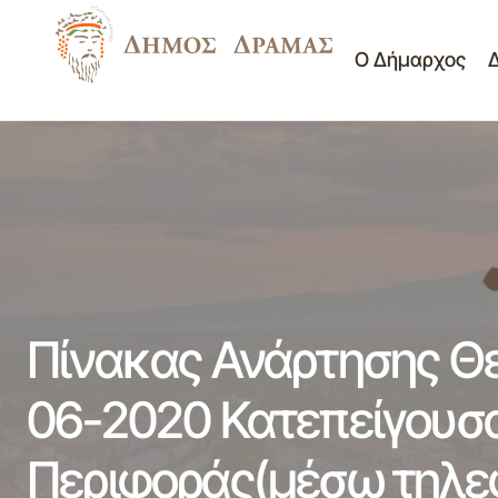
Ο Δήμαρχος
Ορθή Επανάληψη της Πρόσκλησης της
Πί
Πίνακες
7ης/03-07-2020 Συνεδρίασης Δια
Θεμάτων
Πε
περιφοράς(μέσω ηλεκτρονικού
Οικονομικής
ταχυδρομείου) της Επιτροπής Ποιότητας
Δ.
Επ.
Ζωής Δ.Δράμας
Πίνακας Ανάρτησης Θε
06-2020 Κατεπείγουσα
Περιφοράς(μέσω τηλε