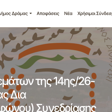
Δήμος Δράμας
Αποφάσεις
Νέα
Χρήσιμοι Σύνδεσ
νακας Ανάρτησης Θεμάτων της 14ης/26-06-2020 Κατεπείγ
ριφοράς(μέσω τηλεφώνου) Συνεδρίασης της Οικονομικής 
Δράμας
μάτων της 14ης/26-
ς Δια
φώνου) Συνεδρίασης