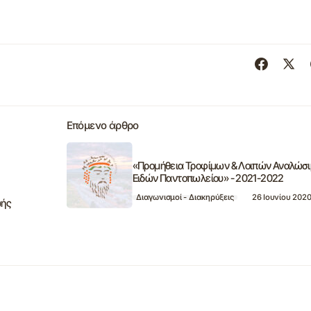
Επόμενο άρθρο
«Προμήθεια Τροφίμων & Λοιπών Αναλώσ
Ειδών Παντοπωλείου» - 2021-2022
Διαγωνισμοί - Διακηρύξεις
26 Ιουνίου 202
ωής