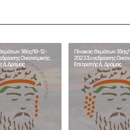
Θεμάτων 36ης/19-12-
Πίνακας Θεμάτων 35ης/1
εδρίασης Οικονομικής
2023 Συνεδρίασης Οικο
ς Δ.Δράμας
Επιτροπής Δ. Δράμας