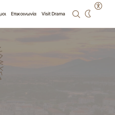
μοι
Επικοινωνία
Visit Drama
ουσας Δια
«Προμήθεια Τροφίμων & Λοιπών
Επιτροπής
Αναλώσιμων Ειδών Παντοπωλείου» -
2021-2022