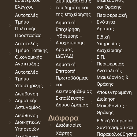
Εσωτερικού
Μακεδονίας
Συμπαραστάτης
Ελέγχου
και Θράκης
του δημότη και
της επιχείρησης
Αυτοτελές
Περιφερειακή
Τμήμα
Ενότητα
Δημοτική
Πολιτικής
Δράμας
Επιχείρηση
Προστασίας
Ύδρευσης –
Ειδική
Αποχέτευσης
Αυτοτελές
Υπηρεσίας
Δράμας
Τμήμα Τοπικής
Διαχείρισης
(ΔΕΥΑΔ)
Οικονομικής
Ε.Π.
Ανάπτυξης
Περιφέρειας
Δημοτική
Ανατολικής
Επιτροπή
Αυτοτελές
Μακεδονίας &
Πρωτοβάθμιας
Τμήμα
Θράκης
και
Υποστήριξης
Δευτεροβάθμιας
Αποκεντρωμένη
Διεύθυνση
Εκπαίδευσης
Διοίκηση
Δημοτικής
Δήμου Δράμας
Μακεδονίας -
Αστυνομίας
Θράκης
Διεύθυνση
Διάφορα
Ειδική Υπηρεσία
Διοικητικών
Διαδικασίες
Συντονισμού και
Υπηρεσιών
Χάρτης
Παρακολούθησης