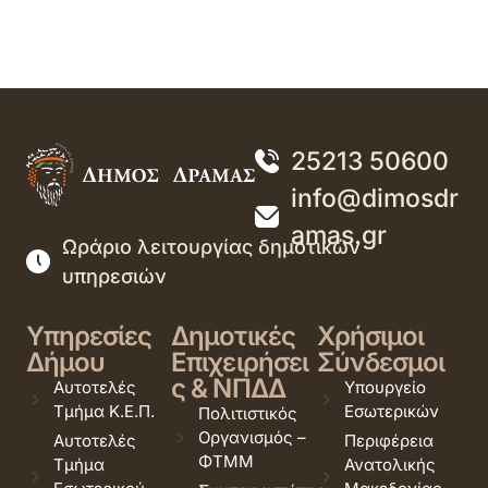
25213 50600
info@dimosdr
amas.gr
Ωράριο λειτουργίας δημοτικών
υπηρεσιών
Υπηρεσίες
Δημοτικές
Χρήσιμοι
Δήμου
Επιχειρήσει
Σύνδεσμοι
ς & ΝΠΔΔ
Αυτοτελές
Υπουργείο
Τμήμα Κ.Ε.Π.
Εσωτερικών
Πολιτιστικός
Οργανισμός –
Αυτοτελές
Περιφέρεια
ΦΤΜΜ
Τμήμα
Ανατολικής