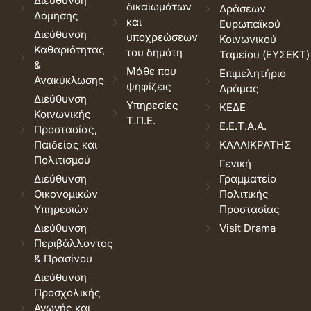
Διεύθυνση
δικαιωμάτων
Δράσεων
Δόμησης
και
Ευρωπαϊκού
Διεύθυνση
υποχρεώσεων
Κοινωνικού
Καθαριότητας
του δημότη
Ταμείου (ΕΥΣΕΚΤ)
&
Μάθε που
Επιμελητήριο
Ανακύκλωσης
ψηφίζεις
Δράμας
Διεύθυνση
Υπηρεσίες
ΚΕΔΕ
Κοινωνικής
Τ.Π.Ε.
Ε.Ε.Τ.Α.Α.
Προστασίας,
Παιδείας και
ΚΑΛΛΙΚΡΑΤΗΣ
Πολιτισμού
Γενική
Διεύθυνση
Γραμματεία
Οικονομικών
Πολιτικής
Υπηρεσιών
Προστασίας
Διεύθυνση
Visit Drama
Περιβάλλοντος
& Πρασίνου
Διεύθυνση
Προσχολικής
Αγωγής και