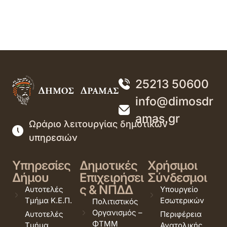
25213 50600
info@dimosdr
amas.gr
Ωράριο λειτουργίας δημοτικών
υπηρεσιών
Υπηρεσίες
Δημοτικές
Χρήσιμοι
Δήμου
Επιχειρήσει
Σύνδεσμοι
ς & ΝΠΔΔ
Αυτοτελές
Υπουργείο
Τμήμα Κ.Ε.Π.
Εσωτερικών
Πολιτιστικός
Οργανισμός –
Αυτοτελές
Περιφέρεια
ΦΤΜΜ
Τμήμα
Ανατολικής