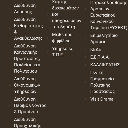
Χάρτης
Παρακολούθησης
Διεύθυνση
δικαιωμάτων
Δράσεων
Δόμησης
και
Ευρωπαϊκού
Διεύθυνση
υποχρεώσεων
Κοινωνικού
Καθαριότητας
του δημότη
Ταμείου (ΕΥΣΕΚΤ)
&
Μάθε που
Επιμελητήριο
Ανακύκλωσης
ψηφίζεις
Δράμας
Διεύθυνση
Υπηρεσίες
ΚΕΔΕ
Κοινωνικής
Τ.Π.Ε.
Ε.Ε.Τ.Α.Α.
Προστασίας,
Παιδείας και
ΚΑΛΛΙΚΡΑΤΗΣ
Πολιτισμού
Γενική
Διεύθυνση
Γραμματεία
Οικονομικών
Πολιτικής
Υπηρεσιών
Προστασίας
Διεύθυνση
Visit Drama
Περιβάλλοντος
& Πρασίνου
Διεύθυνση
Προσχολικής