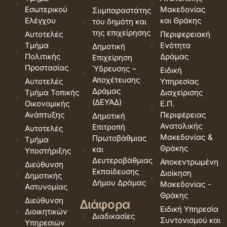
Εσωτερικού
Μακεδονίας
Συμπαραστάτης
Ελέγχου
και Θράκης
του δημότη και
της επιχείρησης
Αυτοτελές
Περιφερειακή
Τμήμα
Ενότητα
Δημοτική
Πολιτικής
Δράμας
Επιχείρηση
Προστασίας
Ύδρευσης –
Ειδική
Αποχέτευσης
Αυτοτελές
Υπηρεσίας
Δράμας
Τμήμα Τοπικής
Διαχείρισης
(ΔΕΥΑΔ)
Οικονομικής
Ε.Π.
Ανάπτυξης
Περιφέρειας
Δημοτική
Ανατολικής
Επιτροπή
Αυτοτελές
Μακεδονίας &
Πρωτοβάθμιας
Τμήμα
Θράκης
και
Υποστήριξης
Δευτεροβάθμιας
Αποκεντρωμένη
Διεύθυνση
Εκπαίδευσης
Διοίκηση
Δημοτικής
Δήμου Δράμας
Μακεδονίας -
Αστυνομίας
Θράκης
Διεύθυνση
Διάφορα
Ειδική Υπηρεσία
Διοικητικών
Διαδικασίες
Συντονισμού και
Υπηρεσιών