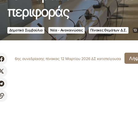
περιφοράς
Δημοτικό Συμβούλιο
Νέα - Ανακοινώσεις
Πίνακες Θεμάτων Δ.Σ.
13
Λή
6ης συνεδρίασης πίνακας 12 Μαρτίου 2026 ΔΣ κατεπείγουσα