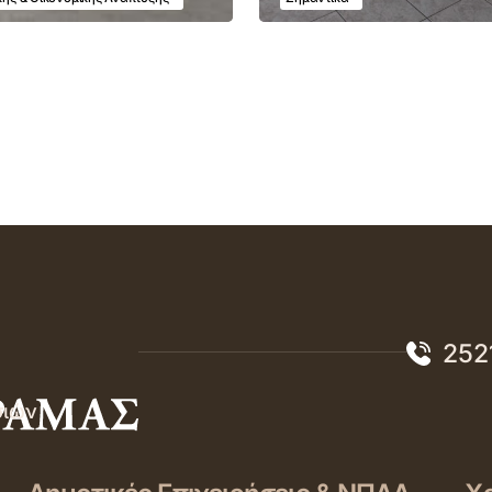
252
σιών