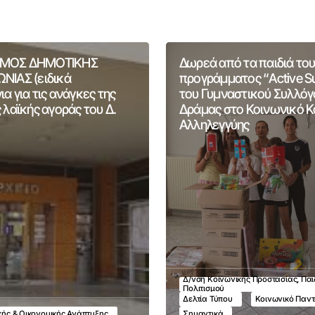
ΜΟΣ ΔΗΜΟΤΙΚΗΣ
Δωρεά από τα παιδιά του
ΝΙΑΣ (ειδικά
προγράμματος “Active 
α για τις ανάγκες της
του Γυμναστικού Συλλόγ
 λαϊκής αγοράς του Δ.
Δράμας στο Κοινωνικό 
Αλληλεγγύης
Δ/νση Κοινωνικής Προστασίας, Παι
Πολιτισμού
Δελτία Τύπου
Κοινωνικό Παν
ικής & Οικονομικής Ανάπτυξης
Σημαντικά