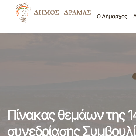
Ο Δήμαρχος
Πί
Νέα -
Χρυσή Ολυμπιονίκης η ?ννα Κορακάκη
Ανακοινώσεις
Κο
Πίνακας θεμάων της 1
συνεδρίασης Συμβουλί