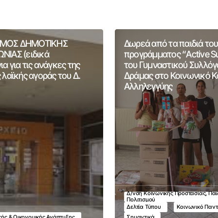
ΜΟΣ ΔΗΜΟΤΙΚΗΣ
Δωρεά από τα παιδιά του
ΝΙΑΣ (ειδικά
προγράμματος “Active 
α για τις ανάγκες της
του Γυμναστικού Συλλόγ
 λαϊκής αγοράς του Δ.
Δράμας στο Κοινωνικό 
Αλληλεγγύης
Δ/νση Κοινωνικής Προστασίας, Παι
Πολιτισμού
Δελτία Τύπου
Κοινωνικό Παν
ικής & Οικονομικής Ανάπτυξης
Σημαντικά