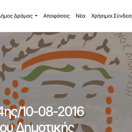
Δήμος Δράμας
Αποφάσεις
Νέα
Χρήσιμοι Σύνδεσ
νακας θεμάων της 14ης/10-08-2016 συνεδρίασης Συμβουλ
ινότητας Δράμας
4ης/10-08-2016
ου Δημοτικής