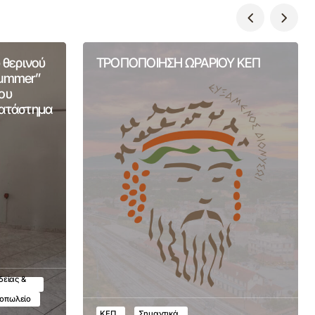
 θερινού
ΤΡΟΠΟΠΟΙΗΣΗ ΩΡΑΡΙΟΥ ΚΕΠ
Summer”
ου
Κατάστημα
δείας &
τοπωλείο
ΚΕΠ
Σημαντικά