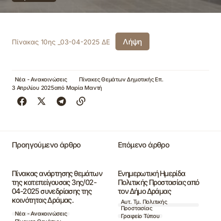
Λήψη
Πίνακας 10ης _03-04-2025 ΔΕ
Νέα - Ανακοινώσεις
Πίνακες Θεμάτων Δημοτικής Επ.
3 Απριλίου 2025
από
Μαρία Μαντή
Προηγούμενο άρθρο
Επόμενο άρθρο
Πίνακας ανάρτησης θεμάτων
Ενημερωτική Ημερίδα
της κατεπείγουσας 3ης/02-
Πολιτικής Προστασίας από
04-2025 συνεδρίασης της
τον Δήμο Δράμας
κοινότητας Δράμας.
Αυτ. Τμ. Πολιτικής
Προστασίας
Νέα - Ανακοινώσεις
Γραφείο Τύπου