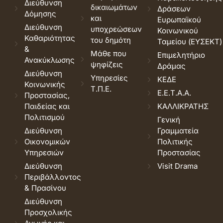
Διεύθυνση
δικαιωμάτων
Δράσεων
Δόμησης
και
Ευρωπαϊκού
Διεύθυνση
υποχρεώσεων
Κοινωνικού
Καθαριότητας
του δημότη
Ταμείου (ΕΥΣΕΚΤ)
&
Μάθε που
Επιμελητήριο
Ανακύκλωσης
ψηφίζεις
Δράμας
Διεύθυνση
Υπηρεσίες
ΚΕΔΕ
Κοινωνικής
Τ.Π.Ε.
Ε.Ε.Τ.Α.Α.
Προστασίας,
Παιδείας και
ΚΑΛΛΙΚΡΑΤΗΣ
Πολιτισμού
Γενική
Διεύθυνση
Γραμματεία
Οικονομικών
Πολιτικής
Υπηρεσιών
Προστασίας
Διεύθυνση
Visit Drama
Περιβάλλοντος
& Πρασίνου
Διεύθυνση
Προσχολικής