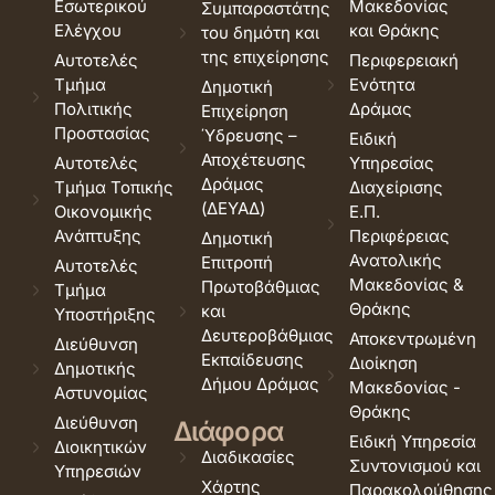
Εσωτερικού
Μακεδονίας
Συμπαραστάτης
Ελέγχου
και Θράκης
του δημότη και
της επιχείρησης
Αυτοτελές
Περιφερειακή
Τμήμα
Ενότητα
Δημοτική
Πολιτικής
Δράμας
Επιχείρηση
Προστασίας
Ύδρευσης –
Ειδική
Αποχέτευσης
Αυτοτελές
Υπηρεσίας
Δράμας
Τμήμα Τοπικής
Διαχείρισης
(ΔΕΥΑΔ)
Οικονομικής
Ε.Π.
Ανάπτυξης
Περιφέρειας
Δημοτική
Ανατολικής
Επιτροπή
Αυτοτελές
Μακεδονίας &
Πρωτοβάθμιας
Τμήμα
Θράκης
και
Υποστήριξης
Δευτεροβάθμιας
Αποκεντρωμένη
Διεύθυνση
Εκπαίδευσης
Διοίκηση
Δημοτικής
Δήμου Δράμας
Μακεδονίας -
Αστυνομίας
Θράκης
Διεύθυνση
Διάφορα
Ειδική Υπηρεσία
Διοικητικών
Διαδικασίες
Συντονισμού και
Υπηρεσιών
Χάρτης
Παρακολούθησης