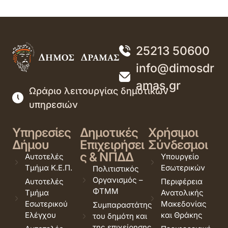
25213 50600
info@dimosdr
amas.gr
Ωράριο λειτουργίας δημοτικών
υπηρεσιών
Υπηρεσίες
Δημοτικές
Χρήσιμοι
Δήμου
Επιχειρήσει
Σύνδεσμοι
ς & ΝΠΔΔ
Αυτοτελές
Υπουργείο
Τμήμα Κ.Ε.Π.
Εσωτερικών
Πολιτιστικός
Οργανισμός –
Αυτοτελές
Περιφέρεια
ΦΤΜΜ
Τμήμα
Ανατολικής
Εσωτερικού
Μακεδονίας
Συμπαραστάτης
Ελέγχου
και Θράκης
του δημότη και
της επιχείρησης