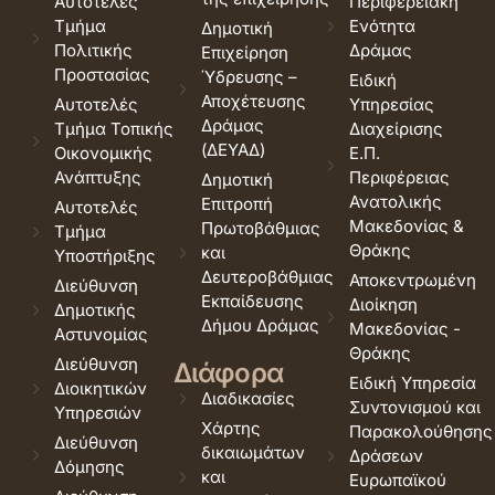
Αυτοτελές
Περιφερειακή
Τμήμα
Ενότητα
Δημοτική
Πολιτικής
Δράμας
Επιχείρηση
Προστασίας
Ύδρευσης –
Ειδική
Αποχέτευσης
Αυτοτελές
Υπηρεσίας
Δράμας
Τμήμα Τοπικής
Διαχείρισης
(ΔΕΥΑΔ)
Οικονομικής
Ε.Π.
Ανάπτυξης
Περιφέρειας
Δημοτική
Ανατολικής
Επιτροπή
Αυτοτελές
Μακεδονίας &
Πρωτοβάθμιας
Τμήμα
Θράκης
και
Υποστήριξης
Δευτεροβάθμιας
Αποκεντρωμένη
Διεύθυνση
Εκπαίδευσης
Διοίκηση
Δημοτικής
Δήμου Δράμας
Μακεδονίας -
Αστυνομίας
Θράκης
Διεύθυνση
Διάφορα
Ειδική Υπηρεσία
Διοικητικών
Διαδικασίες
Συντονισμού και
Υπηρεσιών
Χάρτης
Παρακολούθησης
Διεύθυνση
δικαιωμάτων
Δράσεων
Δόμησης
και
Ευρωπαϊκού