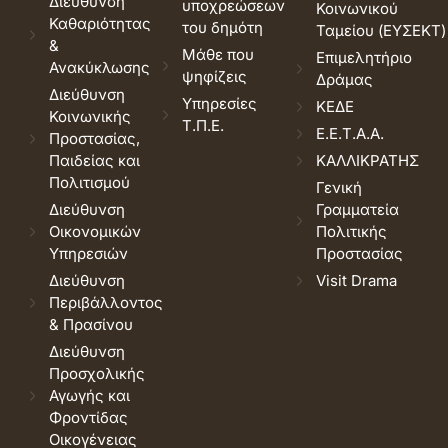
Διεύθυνση
υποχρεώσεων
Κοινωνικού
Καθαριότητας
του δημότη
Ταμείου (ΕΥΣΕΚΤ)
&
Μάθε που
Επιμελητήριο
Ανακύκλωσης
ψηφίζεις
Δράμας
Διεύθυνση
Υπηρεσίες
ΚΕΔΕ
Κοινωνικής
Τ.Π.Ε.
Ε.Ε.Τ.Α.Α.
Προστασίας,
Παιδείας και
ΚΑΛΛΙΚΡΑΤΗΣ
Πολιτισμού
Γενική
Διεύθυνση
Γραμματεία
Οικονομικών
Πολιτικής
Υπηρεσιών
Προστασίας
Διεύθυνση
Visit Drama
Περιβάλλοντος
& Πρασίνου
Διεύθυνση
Προσχολικής
Αγωγής και
Φροντίδας
Οικογένειας