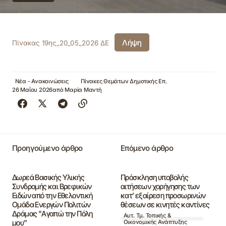
Λήψη
Πίνακας 19ης_20_05_2026 ΔΕ
Νέα - Ανακοινώσεις
Πίνακες Θεμάτων Δημοτικής Επ.
26 Μαΐου 2026
από
Μαρία Μαντή
Προηγούμενο άρθρο
Επόμενο άρθρο
Δωρεά Βασικής Υλικής
Πρόσκληση υποβολής
Συνδρομής και Βρεφικών
αιτήσεων χορήγησης των
Ειδών από την Εθελοντική
κατ’ εξαίρεση προσωρινών
Ομάδα Ενεργών Πολιτών
θέσεων σε κινητές καντίνες
Δράμας "Αγαπώ την Πόλη
Αυτ. Τμ. Τοπικής &
μου"
Οικονομικής Ανάπτυξης