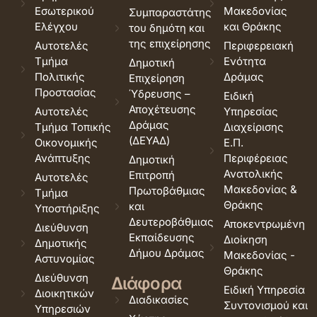
Εσωτερικού
Μακεδονίας
Συμπαραστάτης
Ελέγχου
και Θράκης
του δημότη και
της επιχείρησης
Αυτοτελές
Περιφερειακή
Τμήμα
Ενότητα
Δημοτική
Πολιτικής
Δράμας
Επιχείρηση
Προστασίας
Ύδρευσης –
Ειδική
Αποχέτευσης
Αυτοτελές
Υπηρεσίας
Δράμας
Τμήμα Τοπικής
Διαχείρισης
(ΔΕΥΑΔ)
Οικονομικής
Ε.Π.
Ανάπτυξης
Περιφέρειας
Δημοτική
Ανατολικής
Επιτροπή
Αυτοτελές
Μακεδονίας &
Πρωτοβάθμιας
Τμήμα
Θράκης
και
Υποστήριξης
Δευτεροβάθμιας
Αποκεντρωμένη
Διεύθυνση
Εκπαίδευσης
Διοίκηση
Δημοτικής
Δήμου Δράμας
Μακεδονίας -
Αστυνομίας
Θράκης
Διεύθυνση
Διάφορα
Ειδική Υπηρεσία
Διοικητικών
Διαδικασίες
Συντονισμού και
Υπηρεσιών