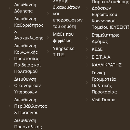
Χάρτης
Παρακολούθησης
Διεύθυνση
δικαιωμάτων
Δράσεων
Δόμησης
και
Ευρωπαϊκού
Διεύθυνση
υποχρεώσεων
Κοινωνικού
Καθαριότητας
του δημότη
Ταμείου (ΕΥΣΕΚΤ)
&
Μάθε που
Επιμελητήριο
Ανακύκλωσης
ψηφίζεις
Δράμας
Διεύθυνση
Υπηρεσίες
ΚΕΔΕ
Κοινωνικής
Τ.Π.Ε.
Ε.Ε.Τ.Α.Α.
Προστασίας,
Παιδείας και
ΚΑΛΛΙΚΡΑΤΗΣ
Πολιτισμού
Γενική
Διεύθυνση
Γραμματεία
Οικονομικών
Πολιτικής
Υπηρεσιών
Προστασίας
Διεύθυνση
Visit Drama
Περιβάλλοντος
& Πρασίνου
Διεύθυνση
Προσχολικής