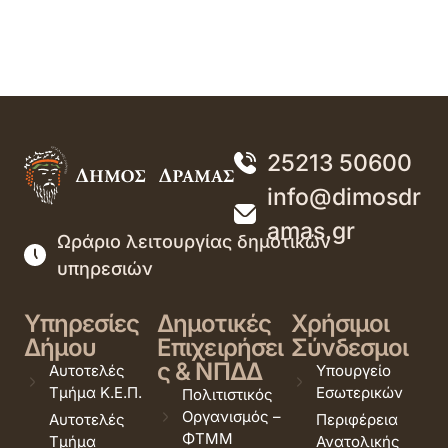
25213 50600
info@dimosdr
amas.gr
Ωράριο λειτουργίας δημοτικών
υπηρεσιών
Υπηρεσίες
Δημοτικές
Χρήσιμοι
Δήμου
Επιχειρήσει
Σύνδεσμοι
ς & ΝΠΔΔ
Αυτοτελές
Υπουργείο
Τμήμα Κ.Ε.Π.
Εσωτερικών
Πολιτιστικός
Οργανισμός –
Αυτοτελές
Περιφέρεια
ΦΤΜΜ
Τμήμα
Ανατολικής