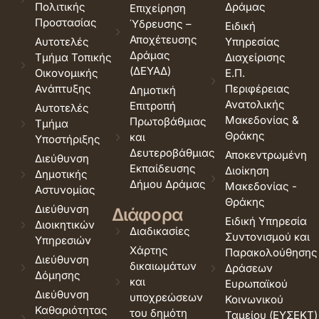
Πολιτικής
Δράμας
Επιχείρηση
Προστασίας
Ύδρευσης –
Ειδική
Αποχέτευσης
Αυτοτελές
Υπηρεσίας
Δράμας
Τμήμα Τοπικής
Διαχείρισης
(ΔΕΥΑΔ)
Οικονομικής
Ε.Π.
Ανάπτυξης
Περιφέρειας
Δημοτική
Ανατολικής
Επιτροπή
Αυτοτελές
Μακεδονίας &
Πρωτοβάθμιας
Τμήμα
Θράκης
και
Υποστήριξης
Δευτεροβάθμιας
Αποκεντρωμένη
Διεύθυνση
Εκπαίδευσης
Διοίκηση
Δημοτικής
Δήμου Δράμας
Μακεδονίας -
Αστυνομίας
Θράκης
Διεύθυνση
Διάφορα
Ειδική Υπηρεσία
Διοικητικών
Διαδικασίες
Συντονισμού και
Υπηρεσιών
Χάρτης
Παρακολούθησης
Διεύθυνση
δικαιωμάτων
Δράσεων
Δόμησης
και
Ευρωπαϊκού
Διεύθυνση
υποχρεώσεων
Κοινωνικού
Καθαριότητας
του δημότη
Ταμείου (ΕΥΣΕΚΤ)