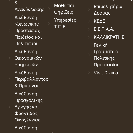
&
Μάθε που
Επιμελητήριο
Ανακύκλωσης
ψηφίζεις
Δράμας
Διεύθυνση
Υπηρεσίες
ΚΕΔΕ
Κοινωνικής
Τ.Π.Ε.
Ε.Ε.Τ.Α.Α.
Προστασίας,
Παιδείας και
ΚΑΛΛΙΚΡΑΤΗΣ
Πολιτισμού
Γενική
Διεύθυνση
Γραμματεία
Οικονομικών
Πολιτικής
Υπηρεσιών
Προστασίας
Διεύθυνση
Visit Drama
Περιβάλλοντος
& Πρασίνου
Διεύθυνση
Προσχολικής
Αγωγής και
Φροντίδας
Οικογένειας
Διεύθυνση