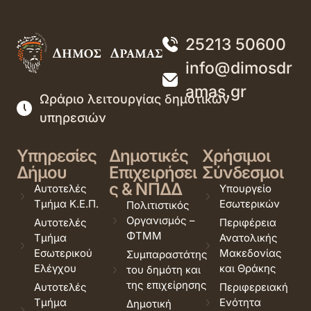
25213 50600
info@dimosdr
amas.gr
Ωράριο λειτουργίας δημοτικών
υπηρεσιών
Υπηρεσίες
Δημοτικές
Χρήσιμοι
Δήμου
Επιχειρήσει
Σύνδεσμοι
ς & ΝΠΔΔ
Αυτοτελές
Υπουργείο
Τμήμα Κ.Ε.Π.
Εσωτερικών
Πολιτιστικός
Οργανισμός –
Αυτοτελές
Περιφέρεια
ΦΤΜΜ
Τμήμα
Ανατολικής
Εσωτερικού
Μακεδονίας
Συμπαραστάτης
Ελέγχου
και Θράκης
του δημότη και
της επιχείρησης
Αυτοτελές
Περιφερειακή
Τμήμα
Ενότητα
Δημοτική