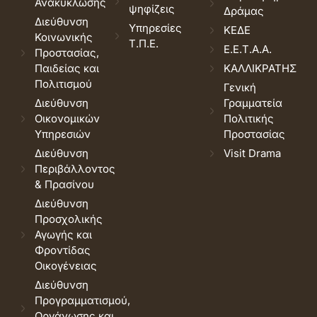
Ανακύκλωσης
ψηφίζεις
Δράμας
Διεύθυνση
Υπηρεσίες
ΚΕΔΕ
Κοινωνικής
Τ.Π.Ε.
Ε.Ε.Τ.Α.Α.
Προστασίας,
Παιδείας και
ΚΑΛΛΙΚΡΑΤΗΣ
Πολιτισμού
Γενική
Διεύθυνση
Γραμματεία
Οικονομικών
Πολιτικής
Υπηρεσιών
Προστασίας
Διεύθυνση
Visit Drama
Περιβάλλοντος
& Πρασίνου
Διεύθυνση
Προσχολικής
Αγωγής και
Φροντίδας
Οικογένειας
Διεύθυνση
Προγραμματισμού,
Οργάνωσης και