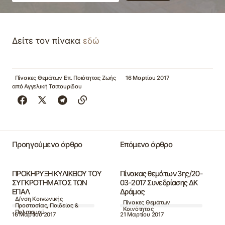
Δείτε τον πίνακα
εδώ
Πίνακες Θεμάτων Επ. Ποιότητας Ζωής
16 Μαρτίου 2017
από
Αγγελική Τσιπουρίδου
Προηγούμενο άρθρο
Επόμενο άρθρο
ΠΡΟΚΗΡΥΞΗ ΚΥΛΙΚΕΙΟΥ ΤΟΥ
Πίνακας θεμάτων 3ης/20-
ΣΥΓΚΡΟΤΗΜΑΤΟΣ ΤΩΝ
03-2017 Συνεδρίασης ΔΚ
ΕΠΑΛ
Δράμας
Δ/νση Κοινωνικής
Πίνακες Θεμάτων
Προστασίας, Παιδείας &
Κοινότητας
Πολιτισμού
16 Μαρτίου 2017
21 Μαρτίου 2017