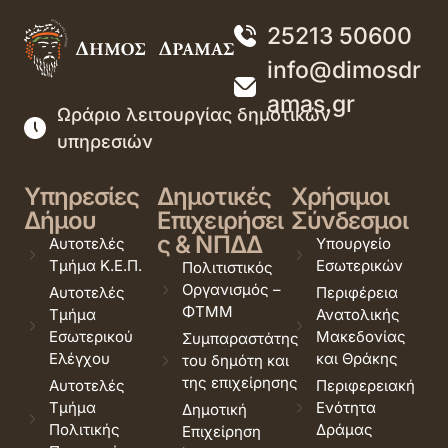
25213 50600
info@dimosdr
amas.gr
Ωράριο λειτουργίας δημοτικών
υπηρεσιών
Υπηρεσίες
Δημοτικές
Χρήσιμοι
Δήμου
Επιχειρήσει
Σύνδεσμοι
ς & ΝΠΔΔ
Αυτοτελές
Υπουργείο
Τμήμα Κ.Ε.Π.
Εσωτερικών
Πολιτιστικός
Οργανισμός –
Αυτοτελές
Περιφέρεια
ΦΤΜΜ
Τμήμα
Ανατολικής
Εσωτερικού
Μακεδονίας
Συμπαραστάτης
Ελέγχου
και Θράκης
του δημότη και
της επιχείρησης
Αυτοτελές
Περιφερειακή
Τμήμα
Ενότητα
Δημοτική
Πολιτικής
Δράμας
Επιχείρηση