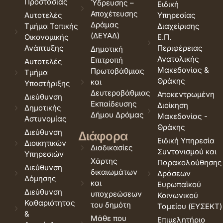
Προστασίας
Ύδρευσης –
Ειδική
Αποχέτευσης
Αυτοτελές
Υπηρεσίας
Δράμας
Τμήμα Τοπικής
Διαχείρισης
(ΔΕΥΑΔ)
Οικονομικής
Ε.Π.
Ανάπτυξης
Περιφέρειας
Δημοτική
Ανατολικής
Επιτροπή
Αυτοτελές
Μακεδονίας &
Πρωτοβάθμιας
Τμήμα
Θράκης
και
Υποστήριξης
Δευτεροβάθμιας
Αποκεντρωμένη
Διεύθυνση
Εκπαίδευσης
Διοίκηση
Δημοτικής
Δήμου Δράμας
Μακεδονίας -
Αστυνομίας
Θράκης
Διεύθυνση
Διάφορα
Ειδική Υπηρεσία
Διοικητικών
Διαδικασίες
Συντονισμού και
Υπηρεσιών
Χάρτης
Παρακολούθησης
Διεύθυνση
δικαιωμάτων
Δράσεων
Δόμησης
και
Ευρωπαϊκού
Διεύθυνση
υποχρεώσεων
Κοινωνικού
Καθαριότητας
του δημότη
Ταμείου (ΕΥΣΕΚΤ)
&
Μάθε που
Επιμελητήριο