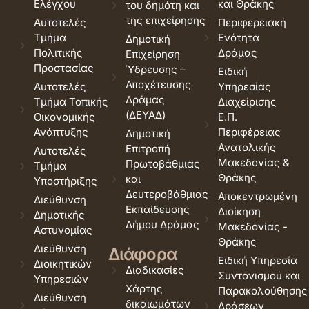
Ελέγχου
και Θράκης
του δημότη και
της επιχείρησης
Αυτοτελές
Περιφερειακή
Τμήμα
Ενότητα
Δημοτική
Πολιτικής
Δράμας
Επιχείρηση
Προστασίας
Ύδρευσης –
Ειδική
Αποχέτευσης
Αυτοτελές
Υπηρεσίας
Δράμας
Τμήμα Τοπικής
Διαχείρισης
(ΔΕΥΑΔ)
Οικονομικής
Ε.Π.
Ανάπτυξης
Περιφέρειας
Δημοτική
Ανατολικής
Επιτροπή
Αυτοτελές
Μακεδονίας &
Πρωτοβάθμιας
Τμήμα
Θράκης
και
Υποστήριξης
Δευτεροβάθμιας
Αποκεντρωμένη
Διεύθυνση
Εκπαίδευσης
Διοίκηση
Δημοτικής
Δήμου Δράμας
Μακεδονίας -
Αστυνομίας
Θράκης
Διεύθυνση
Διάφορα
Ειδική Υπηρεσία
Διοικητικών
Διαδικασίες
Συντονισμού και
Υπηρεσιών
Χάρτης
Παρακολούθησης
Διεύθυνση
δικαιωμάτων
Δράσεων