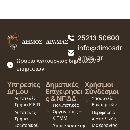
25213 50600
info@dimosdr
amas.gr
Ωράριο λειτουργίας δημοτικών
υπηρεσιών
Υπηρεσίες
Δημοτικές
Χρήσιμοι
Δήμου
Επιχειρήσει
Σύνδεσμοι
ς & ΝΠΔΔ
Αυτοτελές
Υπουργείο
Τμήμα Κ.Ε.Π.
Εσωτερικών
Πολιτιστικός
Οργανισμός –
Αυτοτελές
Περιφέρεια
ΦΤΜΜ
Τμήμα
Ανατολικής
Εσωτερικού
Μακεδονίας
Συμπαραστάτης