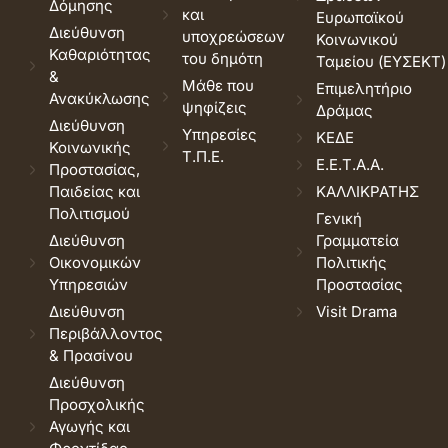
Δόμησης
και
Ευρωπαϊκού
Διεύθυνση
υποχρεώσεων
Κοινωνικού
Καθαριότητας
του δημότη
Ταμείου (ΕΥΣΕΚΤ)
&
Μάθε που
Επιμελητήριο
Ανακύκλωσης
ψηφίζεις
Δράμας
Διεύθυνση
Υπηρεσίες
ΚΕΔΕ
Κοινωνικής
Τ.Π.Ε.
Ε.Ε.Τ.Α.Α.
Προστασίας,
Παιδείας και
ΚΑΛΛΙΚΡΑΤΗΣ
Πολιτισμού
Γενική
Διεύθυνση
Γραμματεία
Οικονομικών
Πολιτικής
Υπηρεσιών
Προστασίας
Διεύθυνση
Visit Drama
Περιβάλλοντος
& Πρασίνου
Διεύθυνση
Προσχολικής
Αγωγής και