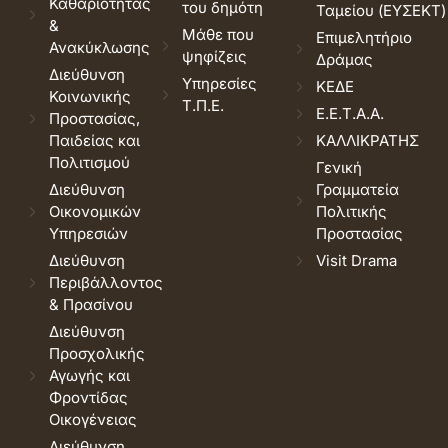
Καθαριότητας
του δημότη
Ταμείου (ΕΥΣΕΚΤ)
&
Μάθε που
Επιμελητήριο
Ανακύκλωσης
ψηφίζεις
Δράμας
Διεύθυνση
Υπηρεσίες
ΚΕΔΕ
Κοινωνικής
Τ.Π.Ε.
Ε.Ε.Τ.Α.Α.
Προστασίας,
Παιδείας και
ΚΑΛΛΙΚΡΑΤΗΣ
Πολιτισμού
Γενική
Διεύθυνση
Γραμματεία
Οικονομικών
Πολιτικής
Υπηρεσιών
Προστασίας
Διεύθυνση
Visit Drama
Περιβάλλοντος
& Πρασίνου
Διεύθυνση
Προσχολικής
Αγωγής και
Φροντίδας
Οικογένειας
Διεύθυνση