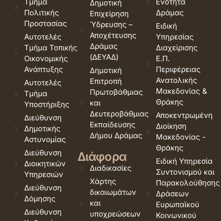
Τμήμα
Ενότητα
Δημοτική
Πολιτικής
Δράμας
Επιχείρηση
Προστασίας
Ύδρευσης –
Ειδική
Αποχέτευσης
Αυτοτελές
Υπηρεσίας
Δράμας
Τμήμα Τοπικής
Διαχείρισης
(ΔΕΥΑΔ)
Οικονομικής
Ε.Π.
Ανάπτυξης
Περιφέρειας
Δημοτική
Ανατολικής
Επιτροπή
Αυτοτελές
Μακεδονίας &
Πρωτοβάθμιας
Τμήμα
Θράκης
και
Υποστήριξης
Δευτεροβάθμιας
Αποκεντρωμένη
Διεύθυνση
Εκπαίδευσης
Διοίκηση
Δημοτικής
Δήμου Δράμας
Μακεδονίας -
Αστυνομίας
Θράκης
Διεύθυνση
Διάφορα
Ειδική Υπηρεσία
Διοικητικών
Διαδικασίες
Συντονισμού και
Υπηρεσιών
Χάρτης
Παρακολούθησης
Διεύθυνση
δικαιωμάτων
Δράσεων
Δόμησης
και
Ευρωπαϊκού
Διεύθυνση
υποχρεώσεων
Κοινωνικού