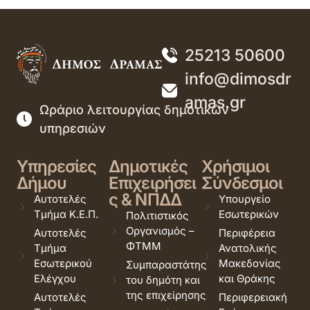
25213 50600
info@dimosdr
amas.gr
Ωράριο λειτουργίας δημοτικών
υπηρεσιών
Υπηρεσίες
Δημοτικές
Χρήσιμοι
Δήμου
Επιχειρήσει
Σύνδεσμοι
ς & ΝΠΔΔ
Αυτοτελές
Υπουργείο
Τμήμα Κ.Ε.Π.
Εσωτερικών
Πολιτιστικός
Οργανισμός –
Αυτοτελές
Περιφέρεια
ΦΤΜΜ
Τμήμα
Ανατολικής
Εσωτερικού
Μακεδονίας
Συμπαραστάτης
Ελέγχου
και Θράκης
του δημότη και
της επιχείρησης
Αυτοτελές
Περιφερειακή