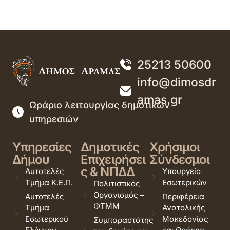
25213 50600
info@dimosdr
amas.gr
Ωράριο λειτουργίας δημοτικών
υπηρεσιών
Υπηρεσίες
Δημοτικές
Χρήσιμοι
Δήμου
Επιχειρήσει
Σύνδεσμοι
ς & ΝΠΔΔ
Αυτοτελές
Υπουργείο
Τμήμα Κ.Ε.Π.
Εσωτερικών
Πολιτιστικός
Οργανισμός –
Αυτοτελές
Περιφέρεια
ΦΤΜΜ
Τμήμα
Ανατολικής
Εσωτερικού
Μακεδονίας
Συμπαραστάτης