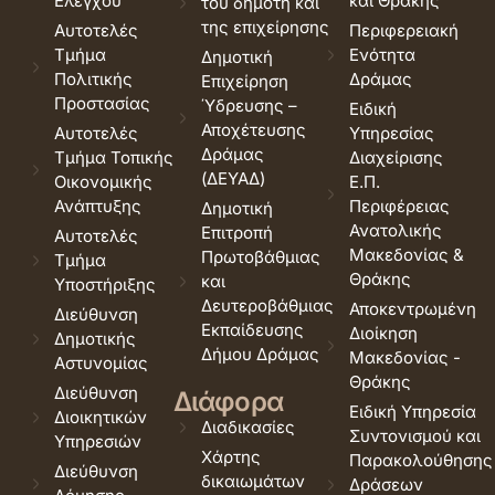
Ελέγχου
και Θράκης
του δημότη και
της επιχείρησης
Αυτοτελές
Περιφερειακή
Τμήμα
Ενότητα
Δημοτική
Πολιτικής
Δράμας
Επιχείρηση
Προστασίας
Ύδρευσης –
Ειδική
Αποχέτευσης
Αυτοτελές
Υπηρεσίας
Δράμας
Τμήμα Τοπικής
Διαχείρισης
(ΔΕΥΑΔ)
Οικονομικής
Ε.Π.
Ανάπτυξης
Περιφέρειας
Δημοτική
Ανατολικής
Επιτροπή
Αυτοτελές
Μακεδονίας &
Πρωτοβάθμιας
Τμήμα
Θράκης
και
Υποστήριξης
Δευτεροβάθμιας
Αποκεντρωμένη
Διεύθυνση
Εκπαίδευσης
Διοίκηση
Δημοτικής
Δήμου Δράμας
Μακεδονίας -
Αστυνομίας
Θράκης
Διεύθυνση
Διάφορα
Ειδική Υπηρεσία
Διοικητικών
Διαδικασίες
Συντονισμού και
Υπηρεσιών
Χάρτης
Παρακολούθησης
Διεύθυνση
δικαιωμάτων
Δράσεων