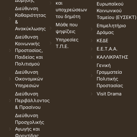
Δόμησης
και
Ευρωπαϊκού
Διεύθυνση
υποχρεώσεων
Κοινωνικού
Καθαριότητας
του δημότη
Ταμείου (ΕΥΣΕΚΤ)
&
Μάθε που
Επιμελητήριο
Ανακύκλωσης
ψηφίζεις
Δράμας
Διεύθυνση
Υπηρεσίες
ΚΕΔΕ
Κοινωνικής
Τ.Π.Ε.
Ε.Ε.Τ.Α.Α.
Προστασίας,
Παιδείας και
ΚΑΛΛΙΚΡΑΤΗΣ
Πολιτισμού
Γενική
Διεύθυνση
Γραμματεία
Οικονομικών
Πολιτικής
Υπηρεσιών
Προστασίας
Διεύθυνση
Visit Drama
Περιβάλλοντος
& Πρασίνου
Διεύθυνση
Προσχολικής
Αγωγής και
Φροντίδας