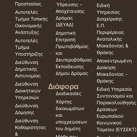
Προστασίας
Ύδρευσης –
Ειδική
Αποχέτευσης
Αυτοτελές
Υπηρεσίας
Δράμας
Τμήμα Τοπικής
Διαχείρισης
(ΔΕΥΑΔ)
Οικονομικής
Ε.Π.
Ανάπτυξης
Περιφέρειας
Δημοτική
Ανατολικής
Επιτροπή
Αυτοτελές
Μακεδονίας &
Πρωτοβάθμιας
Τμήμα
Θράκης
και
Υποστήριξης
Δευτεροβάθμιας
Αποκεντρωμένη
Διεύθυνση
Εκπαίδευσης
Διοίκηση
Δημοτικής
Δήμου Δράμας
Μακεδονίας -
Αστυνομίας
Θράκης
Διεύθυνση
Διάφορα
Ειδική Υπηρεσία
Διοικητικών
Διαδικασίες
Συντονισμού και
Υπηρεσιών
Χάρτης
Παρακολούθησης
Διεύθυνση
δικαιωμάτων
Δράσεων
Δόμησης
και
Ευρωπαϊκού
Διεύθυνση
υποχρεώσεων
Κοινωνικού
Καθαριότητας
του δημότη
Ταμείου (ΕΥΣΕΚΤ)
&
Μάθε που