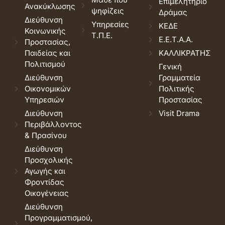
Επιμελητήριο
Ανακύκλωσης
ψηφίζεις
Δράμας
Διεύθυνση
Υπηρεσίες
ΚΕΔΕ
Κοινωνικής
Τ.Π.Ε.
Ε.Ε.Τ.Α.Α.
Προστασίας,
Παιδείας και
ΚΑΛΛΙΚΡΑΤΗΣ
Πολιτισμού
Γενική
Διεύθυνση
Γραμματεία
Οικονομικών
Πολιτικής
Υπηρεσιών
Προστασίας
Διεύθυνση
Visit Drama
Περιβάλλοντος
& Πρασίνου
Διεύθυνση
Προσχολικής
Αγωγής και
Φροντίδας
Οικογένειας
Διεύθυνση
Προγραμματισμού,