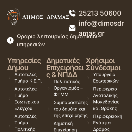
25213 50600
info@dimosdr
amas.gr
Ωράριο λειτουργίας δημοτικών
υπηρεσιών
Υπηρεσίες
Δημοτικές
Χρήσιμοι
Δήμου
Επιχειρήσει
Σύνδεσμοι
ς & ΝΠΔΔ
Αυτοτελές
Υπουργείο
Τμήμα Κ.Ε.Π.
Εσωτερικών
Πολιτιστικός
Οργανισμός –
Αυτοτελές
Περιφέρεια
ΦΤΜΜ
Τμήμα
Ανατολικής
Εσωτερικού
Μακεδονίας
Συμπαραστάτης
Ελέγχου
και Θράκης
του δημότη και
της επιχείρησης
Αυτοτελές
Περιφερειακή
Τμήμα
Ενότητα
Δημοτική
Πολιτικής
Δράμας
Επιχείρηση