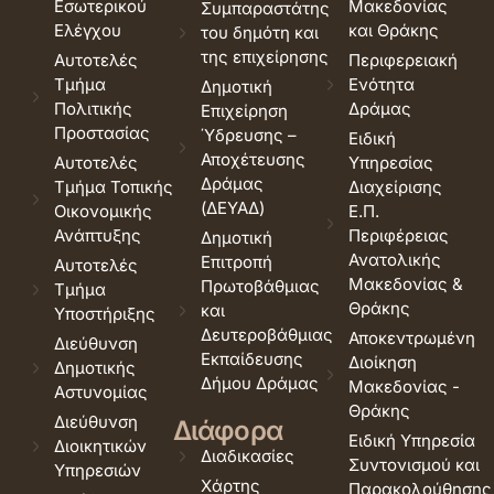
Εσωτερικού
Μακεδονίας
Συμπαραστάτης
Ελέγχου
και Θράκης
του δημότη και
της επιχείρησης
Αυτοτελές
Περιφερειακή
Τμήμα
Ενότητα
Δημοτική
Πολιτικής
Δράμας
Επιχείρηση
Προστασίας
Ύδρευσης –
Ειδική
Αποχέτευσης
Αυτοτελές
Υπηρεσίας
Δράμας
Τμήμα Τοπικής
Διαχείρισης
(ΔΕΥΑΔ)
Οικονομικής
Ε.Π.
Ανάπτυξης
Περιφέρειας
Δημοτική
Ανατολικής
Επιτροπή
Αυτοτελές
Μακεδονίας &
Πρωτοβάθμιας
Τμήμα
Θράκης
και
Υποστήριξης
Δευτεροβάθμιας
Αποκεντρωμένη
Διεύθυνση
Εκπαίδευσης
Διοίκηση
Δημοτικής
Δήμου Δράμας
Μακεδονίας -
Αστυνομίας
Θράκης
Διεύθυνση
Διάφορα
Ειδική Υπηρεσία
Διοικητικών
Διαδικασίες
Συντονισμού και
Υπηρεσιών
Χάρτης
Παρακολούθησης