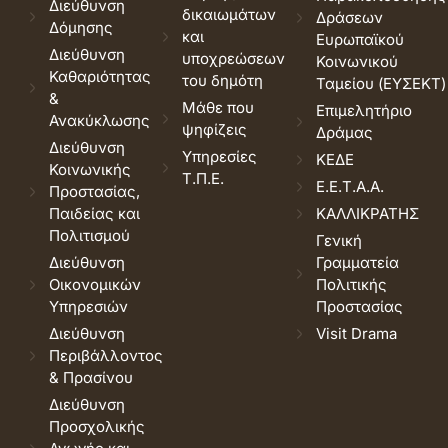
Διεύθυνση
δικαιωμάτων
Δράσεων
Δόμησης
και
Ευρωπαϊκού
Διεύθυνση
υποχρεώσεων
Κοινωνικού
Καθαριότητας
του δημότη
Ταμείου (ΕΥΣΕΚΤ)
&
Μάθε που
Επιμελητήριο
Ανακύκλωσης
ψηφίζεις
Δράμας
Διεύθυνση
Υπηρεσίες
ΚΕΔΕ
Κοινωνικής
Τ.Π.Ε.
Ε.Ε.Τ.Α.Α.
Προστασίας,
Παιδείας και
ΚΑΛΛΙΚΡΑΤΗΣ
Πολιτισμού
Γενική
Διεύθυνση
Γραμματεία
Οικονομικών
Πολιτικής
Υπηρεσιών
Προστασίας
Διεύθυνση
Visit Drama
Περιβάλλοντος
& Πρασίνου
Διεύθυνση
Προσχολικής