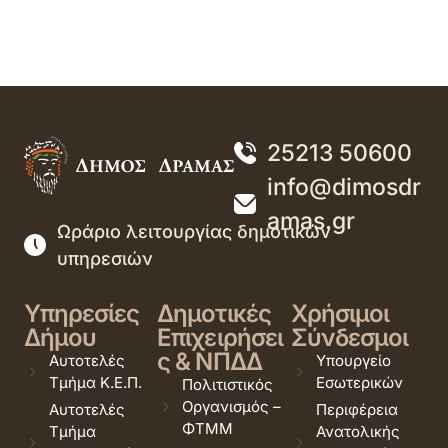
25213 50600
info@dimosdr
amas.gr
Ωράριο λειτουργίας δημοτικών
υπηρεσιών
Υπηρεσίες
Δημοτικές
Χρήσιμοι
Δήμου
Επιχειρήσει
Σύνδεσμοι
ς & ΝΠΔΔ
Αυτοτελές
Υπουργείο
Τμήμα Κ.Ε.Π.
Εσωτερικών
Πολιτιστικός
Οργανισμός –
Αυτοτελές
Περιφέρεια
ΦΤΜΜ
Τμήμα
Ανατολικής