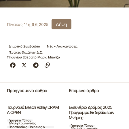
Λήψη
Πίνακας 14η_6_6_2025
Δημοτικό Συμβούλιο
Νέα - Ανακοινώσεις
Πίνακες Θεμάτων Δ.Σ.
11 Ιουνίου 2025
από
Μαρία Μπότζα
Προηγούμενο άρθρο
Επόμενο άρθρο
Τουρνουά Beach Volley DRAM
Ελευθέρια Δράμας 2025
A OPEN
Πρόγραμμα Εκδηλώσεων
Μνήμης
Γραφείο Τύπου
Δ/νση Κοινωνικής
Γραφείο Τύπου
Προστασίας, Παιδείας &
Δ/νση Κοινωνικής