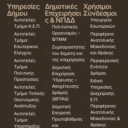
Υπηρεσίες
Δημοτικές
Χρήσιμοι
Δήμου
Επιχειρήσει
Σύνδεσμοι
ς & ΝΠΔΔ
Αυτοτελές
Υπουργείο
Τμήμα Κ.Ε.Π.
Εσωτερικών
Πολιτιστικός
Οργανισμός –
Αυτοτελές
Περιφέρεια
ΦΤΜΜ
Τμήμα
Ανατολικής
Εσωτερικού
Μακεδονίας
Συμπαραστάτης
Ελέγχου
και Θράκης
του δημότη και
της επιχείρησης
Αυτοτελές
Περιφερειακή
Τμήμα
Ενότητα
Δημοτική
Πολιτικής
Δράμας
Επιχείρηση
Προστασίας
Ύδρευσης –
Ειδική
Αποχέτευσης
Αυτοτελές
Υπηρεσίας
Δράμας
Τμήμα Τοπικής
Διαχείρισης
(ΔΕΥΑΔ)
Οικονομικής
Ε.Π.
Ανάπτυξης
Περιφέρειας
Δημοτική
Ανατολικής
Επιτροπή
Αυτοτελές
Μακεδονίας &
Πρωτοβάθμιας
Τμήμα
Θράκης
και
Υποστήριξης