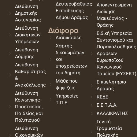
Δευτεροβάθμιας
Αποκεντρωμένη
Διεύθυνση
Εκπαίδευσης
Διοίκηση
Δημοτικής
Δήμου Δράμας
Μακεδονίας -
Αστυνομίας
Θράκης
Διεύθυνση
Διάφορα
Ειδική Υπηρεσία
Διοικητικών
Διαδικασίες
Συντονισμού και
Υπηρεσιών
Χάρτης
Παρακολούθησης
Διεύθυνση
δικαιωμάτων
Δράσεων
Δόμησης
και
Ευρωπαϊκού
Διεύθυνση
υποχρεώσεων
Κοινωνικού
Καθαριότητας
του δημότη
Ταμείου (ΕΥΣΕΚΤ)
&
Μάθε που
Επιμελητήριο
Ανακύκλωσης
ψηφίζεις
Δράμας
Διεύθυνση
Υπηρεσίες
ΚΕΔΕ
Κοινωνικής
Τ.Π.Ε.
Ε.Ε.Τ.Α.Α.
Προστασίας,
Παιδείας και
ΚΑΛΛΙΚΡΑΤΗΣ
Πολιτισμού
Γενική
Διεύθυνση
Γραμματεία
Οικονομικών
Πολιτικής