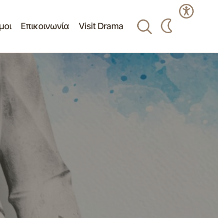
μοι
Επικοινωνία
Visit Drama
όνια Ελεύθερη
Πίνακας ανάρτησης θεμάτων 7ης
συνεδρίασης κοινότητας Δράμας.