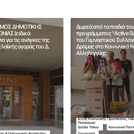
ΜΟΣ ΔΗΜΟΤΙΚΗΣ
Δωρεά από τα παιδιά του
ΝΙΑΣ (ειδικά
προγράμματος “Active 
α για τις ανάγκες της
του Γυμναστικού Συλλόγ
 λαϊκής αγοράς του Δ.
Δράμας στο Κοινωνικό 
Αλληλεγγύης
Δ/νση Κοινωνικής Προστασίας, Παι
Πολιτισμού
Δελτία Τύπου
Κοινωνικό Παν
ικής & Οικονομικής Ανάπτυξης
Σημαντικά