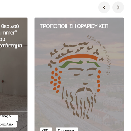
 θερινού
ΤΡΟΠΟΠΟΙΗΣΗ ΩΡΑΡΙΟΥ ΚΕΠ
Summer”
ου
Κατάστημα
δείας &
τοπωλείο
ΚΕΠ
Σημαντικά