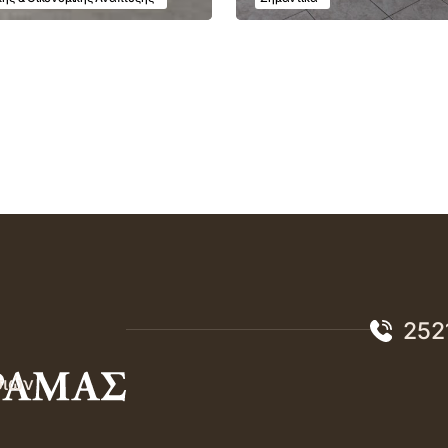
252
σιών