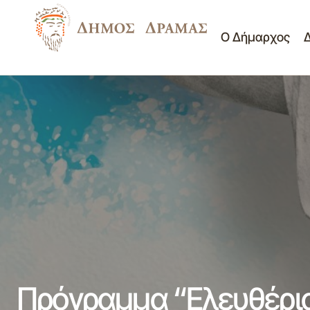
Ο Δήμαρχος
Πρόσκληση εκδήλωσης ενδιαφέροντος
υποβολής προσφοράς για την Προμήθεια
Γραφείο Τύπου
Νέα
έντυπου υλικού για τις Γενικές
Σημαντικά
Βουλευτικές Εκλογές της 25ης Ιουνίου
2023
Πρόγραμμα “Ελευθέρια