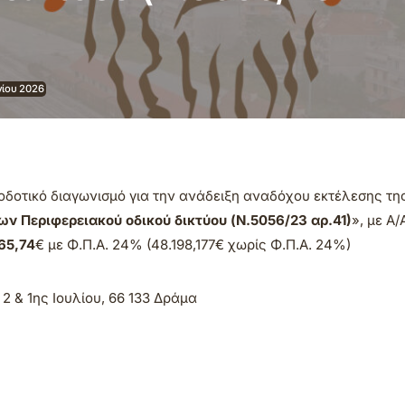
νίου 2026
οδοτικό διαγωνισμό για την ανάδειξη αναδόχου εκτέλεσης τη
ν Περιφερειακού οδικού δικτύου (Ν.5056/23 αρ.41)
», με Α/
65,74
€ με Φ.Π.Α. 24% (48.198,177€ χωρίς Φ.Π.Α. 24%)
2 & 1ης Ιουλίου, 66 133 Δράμα