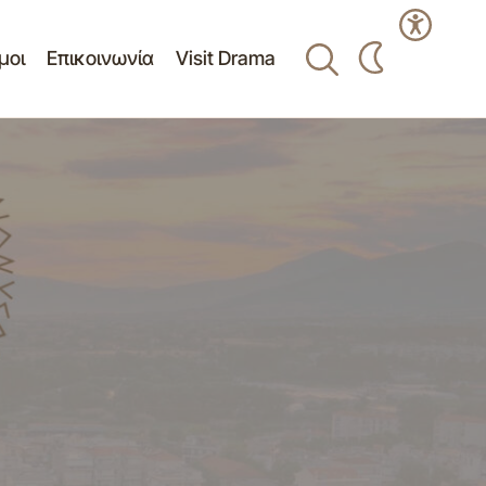
μοι
Επικοινωνία
Visit Drama
ια την
τίτλο: «Δαπάνη
Πρόσκληση 24ης/23-06-2026
Συνεδρίασης Δημοτικής Επιτροπής
 (Ν.5056/23