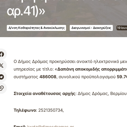
αρ.41)»
Δ/νση Καθαριότητας & Ανακύκλωσης
Διαγωνισμοί - Διακηρύξεις
19 Ιου
O Δήμος Δράμας προκηρύσσει ανοικτό ηλεκτρονικό μει
υπηρεσίας με τίτλο: «
Δαπάνη αποκομιδής απορριμμάτω
συστήματος
486008
, συνολικού προϋπολογισμού
59.7
Στοιχεία αναθέτουσας αρχής
: Δήμος Δράμας, Βερμίου 
Τηλέφωνο
: 2521350734,
Εmail
:
kxatz@dimosdramas.gr