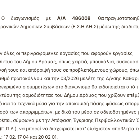
ός. Ο διαγωνισμός με
Α/Α 486008
θα πραγματοποιηθ
ρονικών Δημοσίων Συμβάσεων (Ε.Σ.Η.ΔΗ.Σ) μέσω της διαδικτ
ν όλες οι περιγραφόμενες εργασίες που αφορούν εργασίες
ίκτυο του Δήμου Δράμας, όπως χαρτιά, μπουκάλια, συσκευασί
υνσή τους και απόρριψή τους σε προβλεπόμενους χώρους, όπ
αριθμό πρωτοκόλλου και την 03/2026 μελέτη της Δ/νσης Καθαρ
εκριμένα ο συμμετέχων στο διαγωνισμό θα ειδοποιείται από τ
δικτύου της αρμοδιότητας του Δήμου Δράμας που χρίζουν επέμ
κό και τα τεχνικά μέσα για την αποκομιδή πάσης φύσεως απορ
ορά των απορριμμάτων, με δικά του μέσα σε αδειοδοτημένες
 πρέπει, σύμφωνα με την Απόφαση Έγκρισης Περιβαλλοντικών
(Π.Π.Δ.), να μπορεί να διαχειριστεί κατ’ ελάχιστον απόβλητα τ
17 02, 17 04 και 20 02 01.