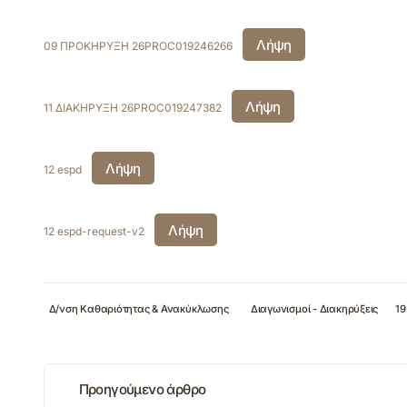
Λήψη
09 ΠΡΟΚΗΡΥΞΗ 26PROC019246266
Λήψη
11 ΔΙΑΚΗΡΥΞΗ 26PROC019247382
Λήψη
12 espd
Λήψη
12 espd-request-v2
Δ/νση Καθαριότητας & Ανακύκλωσης
Διαγωνισμοί - Διακηρύξεις
19
Προηγούμενο άρθρο