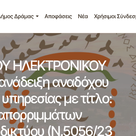
Δήμος Δράμας
Αποφάσεις
Νέα
Χρήσιμοι Σύνδεσ
ΠΡΟΚΗΡΥΞΗ ΑΝΟΙΚΤΟΥ ΗΛΕΚΤΡΟΝΙΚΟΥ ΔΙΑΓΩΝΙΣΜΟΥ γ
ανάδειξη αναδόχου εκτέλεσης της γενικής υπηρεσίας με 
αποκομιδής απορριμμάτων Περιφερειακού οδικού δικτύου
αρ.41)»
ΟΥ ΗΛΕΚΤΡΟΝΙΚΟΥ
ανάδειξη αναδόχου
 υπηρεσίας με τίτλο:
 απορριμμάτων
 δικτύου (Ν.5056/23