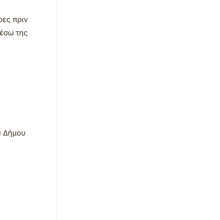
ρες πριν
μέσω της
υ Δήμου