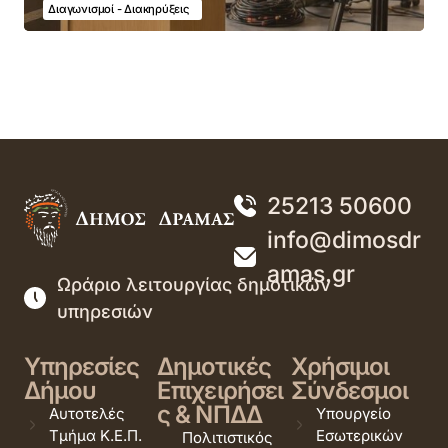
Διαγωνισμοί - Διακηρύξεις
25213 50600
info@dimosdr
amas.gr
Ωράριο λειτουργίας δημοτικών
υπηρεσιών
Υπηρεσίες
Δημοτικές
Χρήσιμοι
Δήμου
Επιχειρήσει
Σύνδεσμοι
ς & ΝΠΔΔ
Αυτοτελές
Υπουργείο
Τμήμα Κ.Ε.Π.
Εσωτερικών
Πολιτιστικός