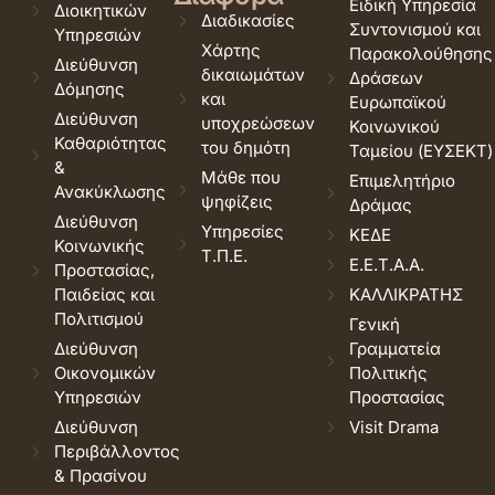
Ειδική Υπηρεσία
Διοικητικών
Διαδικασίες
Συντονισμού και
Υπηρεσιών
Χάρτης
Παρακολούθησης
Διεύθυνση
δικαιωμάτων
Δράσεων
Δόμησης
και
Ευρωπαϊκού
Διεύθυνση
υποχρεώσεων
Κοινωνικού
Καθαριότητας
του δημότη
Ταμείου (ΕΥΣΕΚΤ)
&
Μάθε που
Επιμελητήριο
Ανακύκλωσης
ψηφίζεις
Δράμας
Διεύθυνση
Υπηρεσίες
ΚΕΔΕ
Κοινωνικής
Τ.Π.Ε.
Ε.Ε.Τ.Α.Α.
Προστασίας,
Παιδείας και
ΚΑΛΛΙΚΡΑΤΗΣ
Πολιτισμού
Γενική
Διεύθυνση
Γραμματεία
Οικονομικών
Πολιτικής
Υπηρεσιών
Προστασίας
Διεύθυνση
Visit Drama
Περιβάλλοντος
& Πρασίνου