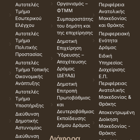
Οργανισμός –
Αυτοτελές
Περιφέρεια
ΦΤΜΜ
Τμήμα
Ανατολικής
Εσωτερικού
Μακεδονίας
Συμπαραστάτης
Ελέγχου
και Θράκης
του δημότη και
της επιχείρησης
Αυτοτελές
Περιφερειακή
Τμήμα
Ενότητα
Δημοτική
Πολιτικής
Δράμας
Επιχείρηση
Προστασίας
Ύδρευσης –
Ειδική
Αποχέτευσης
Αυτοτελές
Υπηρεσίας
Δράμας
Τμήμα Τοπικής
Διαχείρισης
(ΔΕΥΑΔ)
Οικονομικής
Ε.Π.
Ανάπτυξης
Περιφέρειας
Δημοτική
Ανατολικής
Επιτροπή
Αυτοτελές
Μακεδονίας &
Πρωτοβάθμιας
Τμήμα
Θράκης
και
Υποστήριξης
Δευτεροβάθμιας
Αποκεντρωμένη
Διεύθυνση
Εκπαίδευσης
Διοίκηση
Δημοτικής
Δήμου Δράμας
Μακεδονίας -
Αστυνομίας
Θράκης
Διεύθυνση
Διάφορα