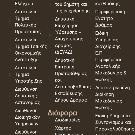
Ελέγχου
και Θράκης
του δημότη και
της επιχείρησης
Αυτοτελές
Περιφερειακή
Τμήμα
Ενότητα
Δημοτική
Πολιτικής
Δράμας
Επιχείρηση
Προστασίας
Ύδρευσης –
Ειδική
Αποχέτευσης
Αυτοτελές
Υπηρεσίας
Δράμας
Τμήμα Τοπικής
Διαχείρισης
(ΔΕΥΑΔ)
Οικονομικής
Ε.Π.
Ανάπτυξης
Περιφέρειας
Δημοτική
Ανατολικής
Επιτροπή
Αυτοτελές
Μακεδονίας &
Πρωτοβάθμιας
Τμήμα
Θράκης
και
Υποστήριξης
Δευτεροβάθμιας
Αποκεντρωμένη
Διεύθυνση
Εκπαίδευσης
Διοίκηση
Δημοτικής
Δήμου Δράμας
Μακεδονίας -
Αστυνομίας
Θράκης
Διεύθυνση
Διάφορα
Ειδική Υπηρεσία
Διοικητικών
Διαδικασίες
Συντονισμού και
Υπηρεσιών
Χάρτης
Παρακολούθησης
Διεύθυνση
δικαιωμάτων