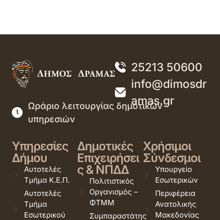
25213 50600
info@dimosdr
amas.gr
Ωράριο λειτουργίας δημοτικών
υπηρεσιών
Υπηρεσίες
Δημοτικές
Χρήσιμοι
Δήμου
Επιχειρήσει
Σύνδεσμοι
ς & ΝΠΔΔ
Αυτοτελές
Υπουργείο
Τμήμα Κ.Ε.Π.
Εσωτερικών
Πολιτιστικός
Οργανισμός –
Αυτοτελές
Περιφέρεια
ΦΤΜΜ
Τμήμα
Ανατολικής
Εσωτερικού
Μακεδονίας
Συμπαραστάτης