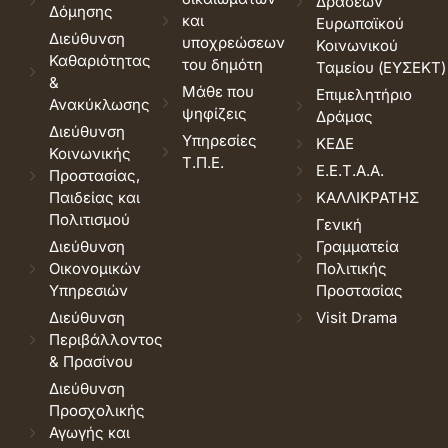
Δράσεων
Δόμησης
και
Ευρωπαϊκού
Διεύθυνση
υποχρεώσεων
Κοινωνικού
Καθαριότητας
του δημότη
Ταμείου (ΕΥΣΕΚΤ)
&
Μάθε που
Επιμελητήριο
Ανακύκλωσης
ψηφίζεις
Δράμας
Διεύθυνση
Υπηρεσίες
ΚΕΔΕ
Κοινωνικής
Τ.Π.Ε.
Ε.Ε.Τ.Α.Α.
Προστασίας,
Παιδείας και
ΚΑΛΛΙΚΡΑΤΗΣ
Πολιτισμού
Γενική
Διεύθυνση
Γραμματεία
Οικονομικών
Πολιτικής
Υπηρεσιών
Προστασίας
Διεύθυνση
Visit Drama
Περιβάλλοντος
& Πρασίνου
Διεύθυνση
Προσχολικής
Αγωγής και