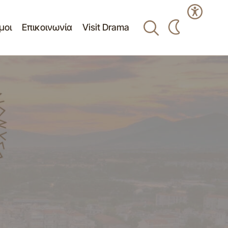
μοι
Επικοινωνία
Visit Drama
Πίνακας θεμάτων 14ης κατεπείγουσας δια
 γήπεδο
περιφοράς (ηλ. ταχ.) Συνεδρίασης της
Κοινότητας Δράμας