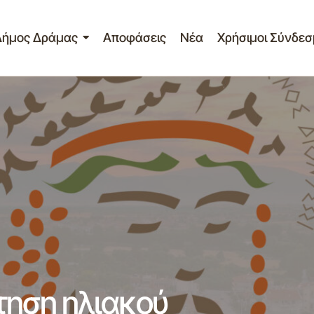
Δήμος Δράμας
Αποφάσεις
Νέα
Χρήσιμοι Σύνδεσ
Προμήθεια και τοποθέτηση ηλιακού θερμοσίφωνα στο
Μαυροβάτου.
τηση ηλιακού