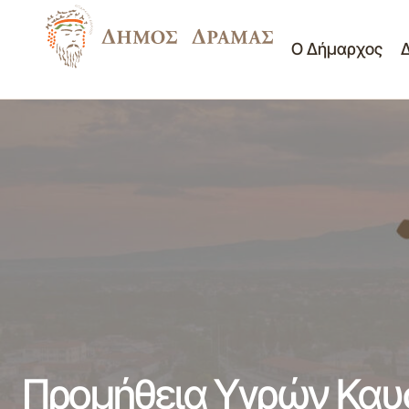
Ο Δήμαρχος
Επανυποβολές Αιτήσεων για το ελάχιστο
Δ/νση Οικονομικών Υ
εγγυημένο εισόδημα και το Επίδομα
Διαγωνισμοί - Διακηρύ
στέγασης
Προμήθεια Υγρών Καυ