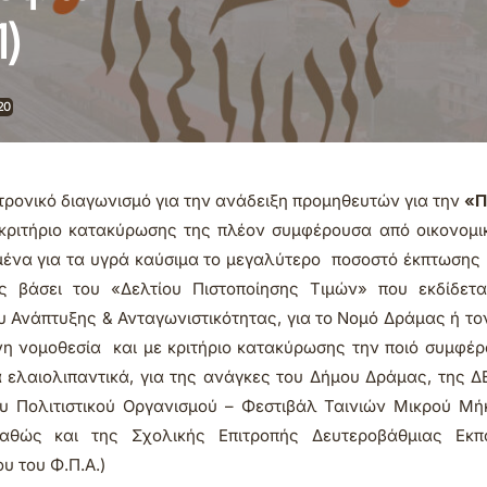
1)
20
ρονικό διαγωνισμό για την ανάδειξη προμηθευτών για την
«Π
 κριτήριο κατακύρωσης της πλέον συμφέρουσα από οικονομ
ιμένα για τα υγρά καύσιμα το μεγαλύτερο ποσοστό έκπτωσης
 βάσει του «Δελτίου Πιστοποίησης Τιμών» που εκδίδετα
 Ανάπτυξης & Ανταγωνιστικότητας, για το Νομό Δράμας ή το
νη νομοθεσία και με κριτήριο κατακύρωσης την ποιό συμφέ
α ελαιολιπαντικά, για της ανάγκες του Δήμου Δράμας, της Δ
 Πολιτιστικού Οργανισμού – Φεστιβάλ Ταινιών Μικρού Μή
αθώς και της Σχολικής Επιτροπής Δευτεροβάθμιας Εκπα
υ του Φ.Π.Α.)