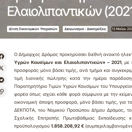
Ελαιολιπαντικών (202
Δ/νση Οικονομικών Υπηρεσιών
Διαγωνισμοί - Διακηρύξεις
12 Μαΐου 20
Ο Δήμαρχος Δράμας προκηρύσσει διεθνή ανοικτό ηλεκτ
Υγρών Καυσίμων και Ελαιολιπαντικών» – 2021
, με
προσφοράς μόνο βάσει τιμής, ανά τμήμα και συγκεκρ
τιμή λιανικής πώλησης κατά την ημέρα παράδοσης
Παρατηρητήριο Τιμών Υγρών Καυσίμων του Υπουργείου
φορέα όπως ισχύει κάθε φορά σύμφωνα με την κείμε
οικονομική άποψη προσφορά, μόνο βάσει τιμής, για τ
ΔΕΚΠΟΤΑ, του Νομικού Προσώπου Δήμου Δράμας, του
Σχολικής Επιτροπής Πρωτοβάθμιας Εκπαίδευσης κ
προϋπολογισμού
1.858.208,92 €
(συμπεριλαμβανομένο