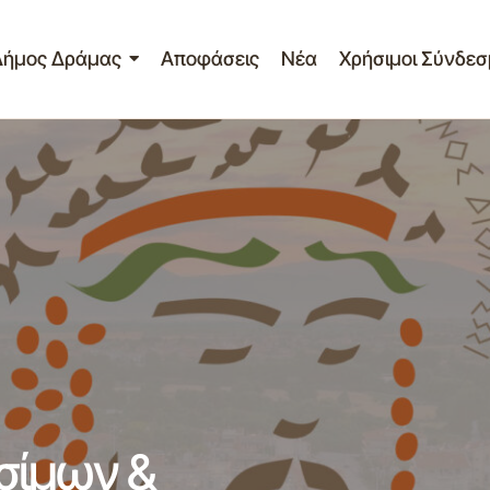
Δήμος Δράμας
Αποφάσεις
Νέα
Χρήσιμοι Σύνδεσ
Προμήθεια Υγρών Καυσίμων & Ε
πηρεσιών
(2021)
ξεις
σίμων &