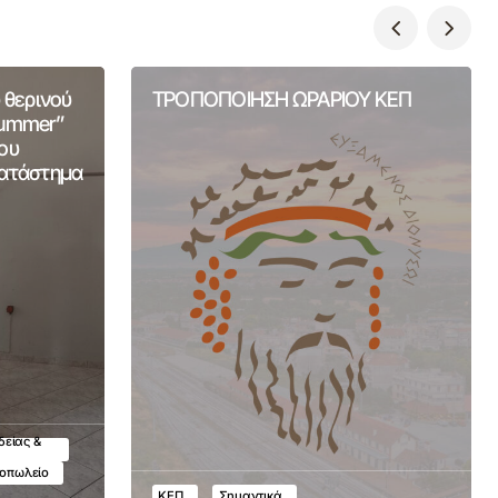
 θερινού
ΤΡΟΠΟΠΟΙΗΣΗ ΩΡΑΡΙΟΥ ΚΕΠ
Summer”
ου
Κατάστημα
δείας &
τοπωλείο
ΚΕΠ
Σημαντικά