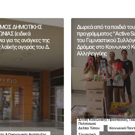
ΜΟΣ ΔΗΜΟΤΙΚΗΣ
Δωρεά από τα παιδιά του
ΝΙΑΣ (ειδικά
προγράμματος “Active 
α για τις ανάγκες της
του Γυμναστικού Συλλόγ
 λαϊκής αγοράς του Δ.
Δράμας στο Κοινωνικό 
Αλληλεγγύης
Δ/νση Κοινωνικής Προστασίας, Παι
Πολιτισμού
Δελτία Τύπου
Κοινωνικό Παν
ικής & Οικονομικής Ανάπτυξης
Σημαντικά