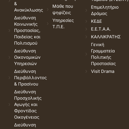
&
Μάθε που
Επιμελητήριο
Ανακύκλωσης
ψηφίζεις
Δράμας
Διεύθυνση
Υπηρεσίες
ΚΕΔΕ
Κοινωνικής
Τ.Π.Ε.
Ε.Ε.Τ.Α.Α.
Προστασίας,
Παιδείας και
ΚΑΛΛΙΚΡΑΤΗΣ
Πολιτισμού
Γενική
Διεύθυνση
Γραμματεία
Οικονομικών
Πολιτικής
Υπηρεσιών
Προστασίας
Διεύθυνση
Visit Drama
Περιβάλλοντος
& Πρασίνου
Διεύθυνση
Προσχολικής
Αγωγής και
Φροντίδας
Οικογένειας
Διεύθυνση