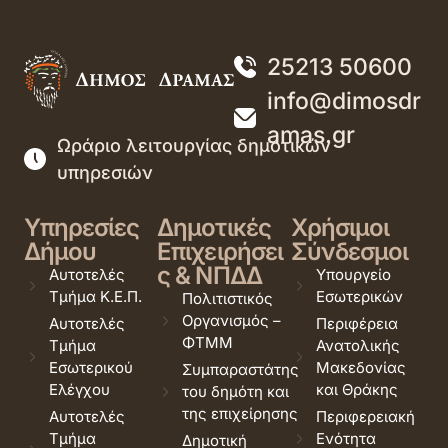
25213 50600
info@dimosdr
amas.gr
Ωράριο λειτουργίας δημοτικών
υπηρεσιών
Υπηρεσίες
Δημοτικές
Χρήσιμοι
Δήμου
Επιχειρήσει
Σύνδεσμοι
ς & ΝΠΔΔ
Αυτοτελές
Υπουργείο
Τμήμα Κ.Ε.Π.
Εσωτερικών
Πολιτιστικός
Οργανισμός –
Αυτοτελές
Περιφέρεια
ΦΤΜΜ
Τμήμα
Ανατολικής
Εσωτερικού
Μακεδονίας
Συμπαραστάτης
Ελέγχου
και Θράκης
του δημότη και
της επιχείρησης
Αυτοτελές
Περιφερειακή
Τμήμα
Ενότητα
Δημοτική