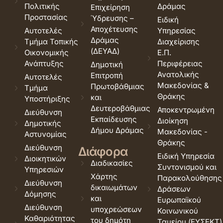
Πολιτικής
Δράμας
Επιχείρηση
Προστασίας
Ύδρευσης –
Ειδική
Αποχέτευσης
Αυτοτελές
Υπηρεσίας
Δράμας
Τμήμα Τοπικής
Διαχείρισης
(ΔΕΥΑΔ)
Οικονομικής
Ε.Π.
Ανάπτυξης
Περιφέρειας
Δημοτική
Ανατολικής
Επιτροπή
Αυτοτελές
Μακεδονίας &
Πρωτοβάθμιας
Τμήμα
Θράκης
και
Υποστήριξης
Δευτεροβάθμιας
Αποκεντρωμένη
Διεύθυνση
Εκπαίδευσης
Διοίκηση
Δημοτικής
Δήμου Δράμας
Μακεδονίας -
Αστυνομίας
Θράκης
Διεύθυνση
Διάφορα
Ειδική Υπηρεσία
Διοικητικών
Διαδικασίες
Συντονισμού και
Υπηρεσιών
Χάρτης
Παρακολούθησης
Διεύθυνση
δικαιωμάτων
Δράσεων
Δόμησης
και
Ευρωπαϊκού
Διεύθυνση
υποχρεώσεων
Κοινωνικού
Καθαριότητας
του δημότη
Ταμείου (ΕΥΣΕΚΤ)