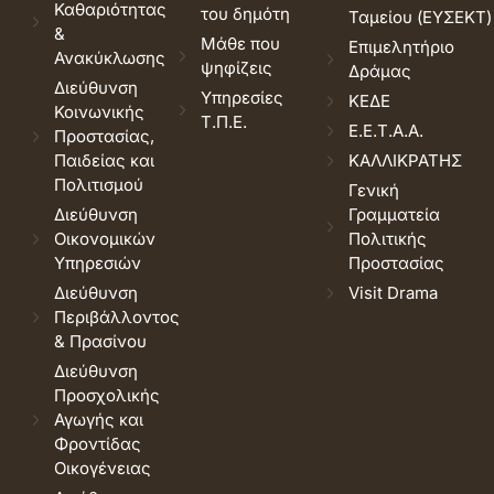
Καθαριότητας
του δημότη
Ταμείου (ΕΥΣΕΚΤ)
&
Μάθε που
Επιμελητήριο
Ανακύκλωσης
ψηφίζεις
Δράμας
Διεύθυνση
Υπηρεσίες
ΚΕΔΕ
Κοινωνικής
Τ.Π.Ε.
Ε.Ε.Τ.Α.Α.
Προστασίας,
Παιδείας και
ΚΑΛΛΙΚΡΑΤΗΣ
Πολιτισμού
Γενική
Διεύθυνση
Γραμματεία
Οικονομικών
Πολιτικής
Υπηρεσιών
Προστασίας
Διεύθυνση
Visit Drama
Περιβάλλοντος
& Πρασίνου
Διεύθυνση
Προσχολικής
Αγωγής και
Φροντίδας
Οικογένειας