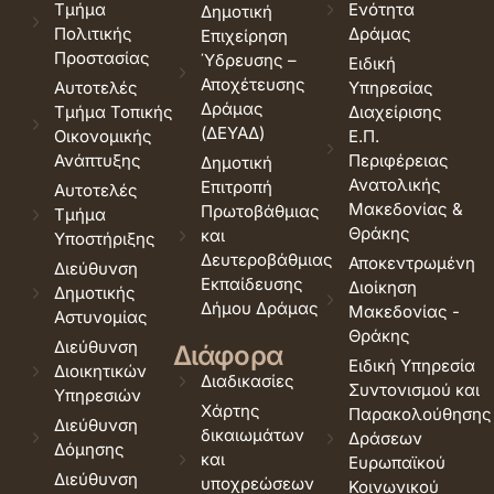
Τμήμα
Ενότητα
Δημοτική
Πολιτικής
Δράμας
Επιχείρηση
Προστασίας
Ύδρευσης –
Ειδική
Αποχέτευσης
Αυτοτελές
Υπηρεσίας
Δράμας
Τμήμα Τοπικής
Διαχείρισης
(ΔΕΥΑΔ)
Οικονομικής
Ε.Π.
Ανάπτυξης
Περιφέρειας
Δημοτική
Ανατολικής
Επιτροπή
Αυτοτελές
Μακεδονίας &
Πρωτοβάθμιας
Τμήμα
Θράκης
και
Υποστήριξης
Δευτεροβάθμιας
Αποκεντρωμένη
Διεύθυνση
Εκπαίδευσης
Διοίκηση
Δημοτικής
Δήμου Δράμας
Μακεδονίας -
Αστυνομίας
Θράκης
Διεύθυνση
Διάφορα
Ειδική Υπηρεσία
Διοικητικών
Διαδικασίες
Συντονισμού και
Υπηρεσιών
Χάρτης
Παρακολούθησης
Διεύθυνση
δικαιωμάτων
Δράσεων
Δόμησης
και
Ευρωπαϊκού
Διεύθυνση
υποχρεώσεων
Κοινωνικού