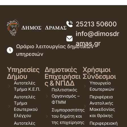
25213 50600
info@dimosdr
amas.gr
Ωράριο λειτουργίας δημοτικών
υπηρεσιών
Υπηρεσίες
Δημοτικές
Χρήσιμοι
Δήμου
Επιχειρήσει
Σύνδεσμοι
ς & ΝΠΔΔ
Αυτοτελές
Υπουργείο
Τμήμα Κ.Ε.Π.
Εσωτερικών
Πολιτιστικός
Οργανισμός –
Αυτοτελές
Περιφέρεια
ΦΤΜΜ
Τμήμα
Ανατολικής
Εσωτερικού
Μακεδονίας
Συμπαραστάτης
Ελέγχου
και Θράκης
του δημότη και
της επιχείρησης
Αυτοτελές
Περιφερειακή